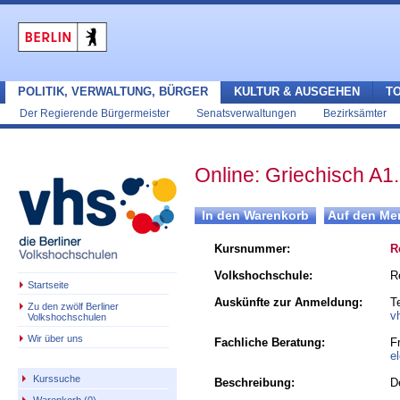
POLITIK, VERWALTUNG, BÜRGER
KULTUR & AUSGEHEN
T
Der Regierende Bürgermeister
Senatsverwaltungen
Bezirksämter
Online: Griechisch A1
Kursnummer:
R
Volkshochschule:
R
Startseite
Auskünfte zur Anmeldung:
T
Zu den zwölf Berliner
v
Volkshochschulen
Wir über uns
Fachliche Beratung:
F
e
Kurssuche
Beschreibung:
D