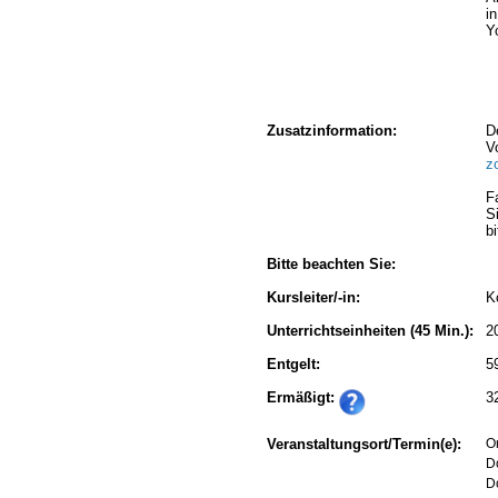
i
Y
Zusatzinformation:
D
V
z
F
S
b
Bitte beachten Sie:
Kursleiter/-in:
K
Unterrichtseinheiten
(45 Min.):
2
Entgelt:
5
Ermäßigt:
3
Veranstaltungsort/Termin(e):
On
D
D