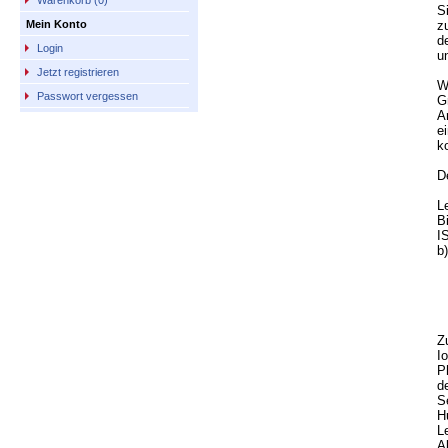
Warenkorb (0)
S
z
Mein Konto
d
Login
u
Jetzt registrieren
W
Passwort vergessen
G
A
e
k
D
L
B
I
b
Z
I
P
d
S
H
L
A