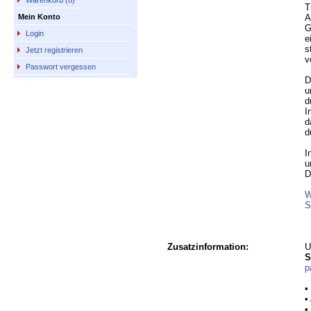
Warenkorb (0)
T
A
Mein Konto
G
Login
e
s
Jetzt registrieren
v
Passwort vergessen
D
u
d
I
d
d
I
u
D
W
S
Zusatzinformation:
U
S
p
•
•
•