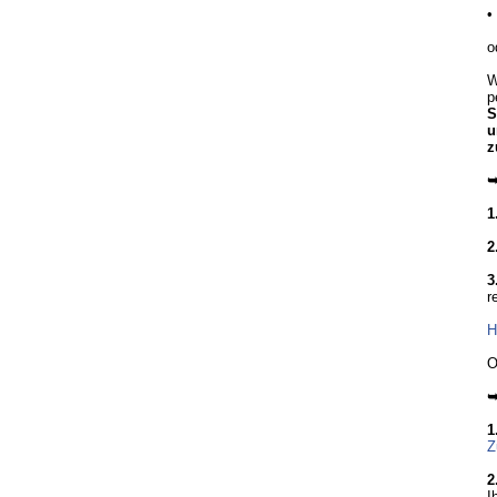
•
o
W
p
S
u
z
➥
1
2
3
r
H
O
➥
1
Z
2
I