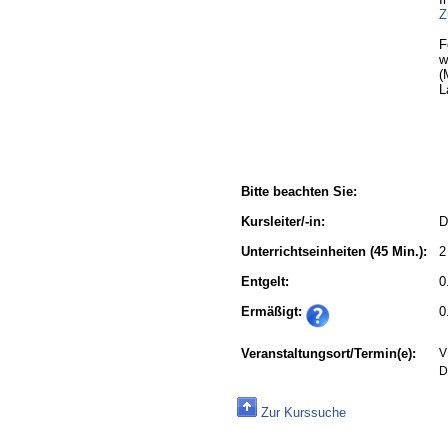
Z
F
w
(
L
Bitte beachten Sie:
Kursleiter/-in:
D
Unterrichtseinheiten
(45 Min.):
2
Entgelt:
0
Ermäßigt:
0
Veranstaltungsort/Termin(e):
V
D
Zur Kurssuche