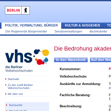
POLITIK, VERWALTUNG, BÜRGER
KULTUR & AUSGEHEN
T
Der Regierende Bürgermeister
Senatsverwaltungen
Bezirksämter
Die Bedrohung akademi
Kursnummer:
P
Volkshochschule:
P
Startseite
Auskünfte zur Anmeldung:
T
Zu den zwölf Berliner
p
Volkshochschulen
Wir über uns
Fachliche Beratung:
F
1
Kurssuche
Beschreibung:
U
E