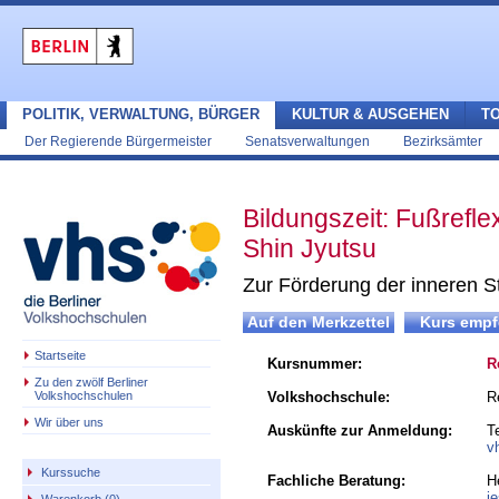
POLITIK, VERWALTUNG, BÜRGER
KULTUR & AUSGEHEN
T
Der Regierende Bürgermeister
Senatsverwaltungen
Bezirksämter
Bildungszeit: Fußref
Shin Jyutsu
Zur Förderung der inneren S
Startseite
Kursnummer:
R
Zu den zwölf Berliner
Volkshochschulen
Volkshochschule:
R
Wir über uns
Auskünfte zur Anmeldung:
T
v
Kurssuche
Fachliche Beratung:
H
j