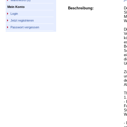
Warenkorb (0)
Mein Konto
Beschreibung:
D
S
Login
M
W
Jetzt registrieren
Passwort vergessen
D
V
k
e
B
S
e
d
U
Z
u
d
A
T
1
-
F
S
W
-