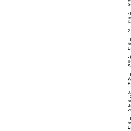
e
S
-
e
K
2
-
b
E
-
B
S
-
W
P
3
-
b
d
v
-
b
E