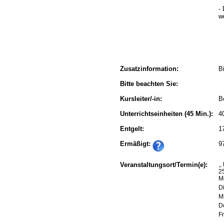
-
w
Zusatzinformation:
B
Bitte beachten Sie:
Kursleiter/-in:
B
Unterrichtseinheiten
(45 Min.):
4
Entgelt:
1
Ermäßigt:
9
Veranstaltungsort/Termin(e):
,
2
M
Di
Mi
D
Fr