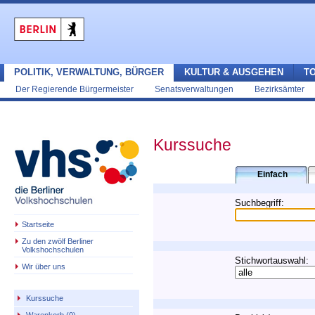
POLITIK, VERWALTUNG, BÜRGER
KULTUR & AUSGEHEN
T
Der Regierende Bürgermeister
Senatsverwaltungen
Bezirksämter
Kurssuche
Suchbegriff:
Startseite
Zu den zwölf Berliner
Volkshochschulen
Stichwortauswahl:
Wir über uns
Kurssuche