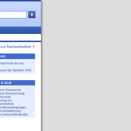
zur Barrierefreiheit
akt
 Nachricht an uns
ssen der Berliner VHS
e & AGB
e zur Kurssuche
e zur Kursbuchung
nschutz
ärung zur
erefreiheit
häftsbedingungen
rrufsbelehrung
-Lastschriftmandat