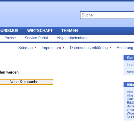
OURISMUS
WIRTSCHAFT
THEMEN
Presse
Service-Portal
Abgeordnetenhaus
Sitemap
Impressum
Datenschutzerklärung
Erklärung 
Kont
Ihre
nden werden.
Adre
Hilf
Hilf
Hilf
Date
Erkl
Barri
Gesc
Wide
SEPA