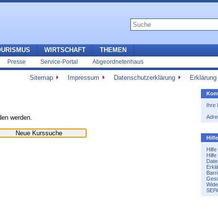
OURISMUS
WIRTSCHAFT
THEMEN
Presse
Service-Portal
Abgeordnetenhaus
Sitemap
Impressum
Datenschutzerklärung
Erklärung 
Kont
Ihre
nden werden.
Adre
Hilf
Hilf
Hilf
Date
Erkl
Barri
Gesc
Wide
SEPA