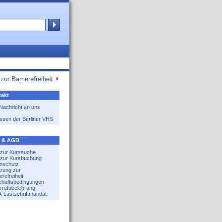
zur Barrierefreiheit
akt
 Nachricht an uns
ssen der Berliner VHS
e & AGB
e zur Kurssuche
e zur Kursbuchung
nschutz
ärung zur
erefreiheit
häftsbedingungen
rrufsbelehrung
-Lastschriftmandat