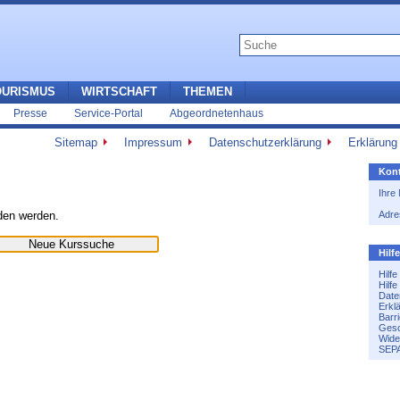
OURISMUS
WIRTSCHAFT
THEMEN
Presse
Service-Portal
Abgeordnetenhaus
Sitemap
Impressum
Datenschutzerklärung
Erklärung 
Kont
Ihre
nden werden.
Adre
Hilf
Hilf
Hilf
Date
Erkl
Barri
Gesc
Wide
SEPA