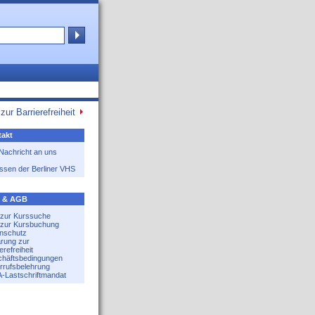
zur Barrierefreiheit
akt
 Nachricht an uns
ssen der Berliner VHS
e & AGB
e zur Kurssuche
e zur Kursbuchung
nschutz
ärung zur
erefreiheit
häftsbedingungen
rrufsbelehrung
-Lastschriftmandat