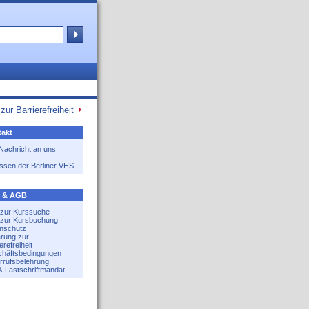
zur Barrierefreiheit
akt
 Nachricht an uns
ssen der Berliner VHS
e & AGB
e zur Kurssuche
e zur Kursbuchung
nschutz
ärung zur
erefreiheit
häftsbedingungen
rrufsbelehrung
-Lastschriftmandat