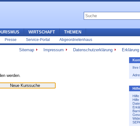
OURISMUS
WIRTSCHAFT
THEMEN
Presse
Service-Portal
Abgeordnetenhaus
Sitemap
Impressum
Datenschutzerklärung
Erklärung 
Kont
Ihre
nden werden.
Adre
Hilf
Hilf
Hilf
Date
Erkl
Barri
Gesc
Wide
SEPA