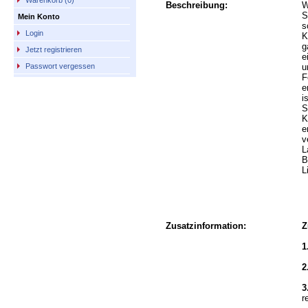
Warenkorb (0)
Beschreibung:
W
S
Mein Konto
s
Login
K
g
Jetzt registrieren
e
u
Passwort vergessen
F
e
i
S
K
e
v
L
B
L
Zusatzinformation:
Z
1
2
3
r