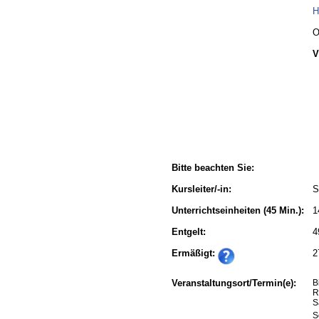
H
O
V
Bitte beachten Sie:
Kursleiter/-in:
S
Unterrichtseinheiten
(45 Min.):
1
Entgelt:
4
Ermäßigt:
2
Veranstaltungsort/Termin(e):
B
R
S
S