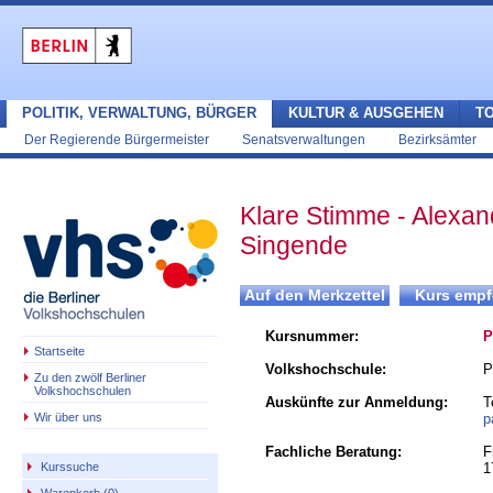
POLITIK, VERWALTUNG, BÜRGER
KULTUR & AUSGEHEN
T
Der Regierende Bürgermeister
Senatsverwaltungen
Bezirksämter
Klare Stimme - Alexan
Singende
Kursnummer:
P
Startseite
Volkshochschule:
P
Zu den zwölf Berliner
Volkshochschulen
Auskünfte zur Anmeldung:
T
Wir über uns
p
Fachliche Beratung:
F
1
Kurssuche