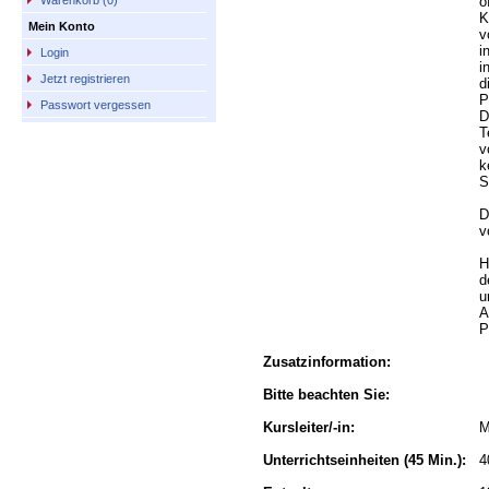
ö
Warenkorb (0)
K
Mein Konto
v
i
Login
i
Jetzt registrieren
d
P
Passwort vergessen
D
T
v
k
S
D
v
H
d
u
A
P
Zusatzinformation:
Bitte beachten Sie:
Kursleiter/-in:
M
Unterrichtseinheiten
(45 Min.):
4