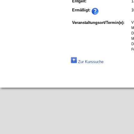
Entgelt:
1
Ermäßigt:
1
Veranstaltungsort/Termin(e):
V
M
D
M
D
F
Zur Kurssuche