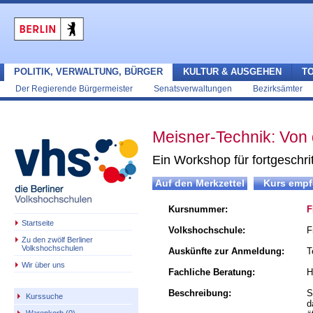
POLITIK, VERWALTUNG, BÜRGER
KULTUR & AUSGEHEN
T
Der Regierende Bürgermeister
Senatsverwaltungen
Bezirksämter
Meisner-Technik: Von 
Ein Workshop für fortgeschri
Kursnummer:
F
Startseite
Volkshochschule:
F
Zu den zwölf Berliner
Volkshochschulen
Auskünfte zur Anmeldung:
T
Wir über uns
Fachliche Beratung:
H
Beschreibung:
S
Kurssuche
d