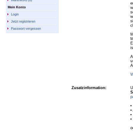
Warenkorb (0)
e
w
Mein Konto
s
Login
w
s
Jetzt registrieren
c
Passwort vergessen
M
M
E
i
A
v
A
W
Zusatzinformation:
U
S
p
•
•
•
•
o