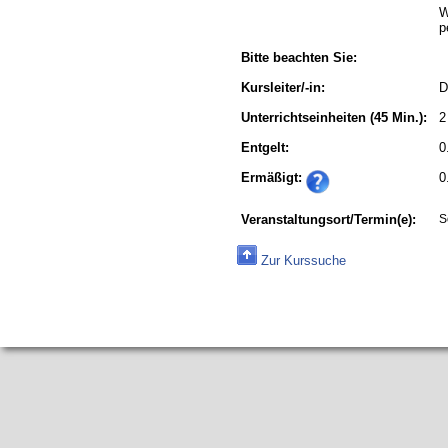
W
p
Bitte beachten Sie:
Kursleiter/-in:
D
Unterrichtseinheiten
(45 Min.):
2
Entgelt:
0
Ermäßigt:
0
Veranstaltungsort/Termin(e):
S
Zur Kurssuche