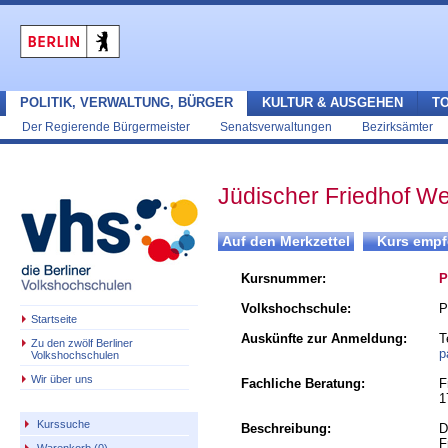
POLITIK, VERWALTUNG, BÜRGER
KULTUR & AUSGEHEN
T
Der Regierende Bürgermeister
Senatsverwaltungen
Bezirksämter
Jüdischer Friedhof W
Kursnummer:
P
Volkshochschule:
P
Startseite
Auskünfte zur Anmeldung:
T
Zu den zwölf Berliner
p
Volkshochschulen
Wir über uns
Fachliche Beratung:
F
1
Kurssuche
Beschreibung:
D
F