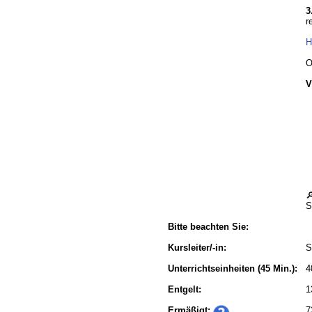
3
r
H
O
V

S
Bitte beachten Sie:
Kursleiter/-in:
S
Unterrichtseinheiten
(45 Min.):
4
Entgelt:
1
Ermäßigt:
7