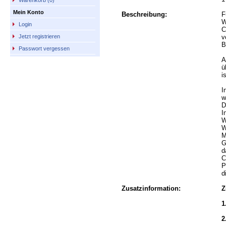
Warenkorb (0)
Mein Konto
Beschreibung:
F
W
Login
C
v
Jetzt registrieren
B
Passwort vergessen
A
ü
i
I
w
D
I
W
W
M
G
d
C
P
d
Zusatzinformation:
Z
1
2