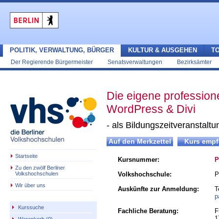
POLITIK, VERWALTUNG, BÜRGER
KULTUR & AUSGEHEN
T
Der Regierende Bürgermeister
Senatsverwaltungen
Bezirksämter
Die eigene professione
WordPress & Divi
- als Bildungszeitveranstaltu
Startseite
Kursnummer:
P
Zu den zwölf Berliner
Volkshochschulen
Volkshochschule:
P
Wir über uns
Auskünfte zur Anmeldung:
T
p
Kurssuche
Fachliche Beratung:
F
1