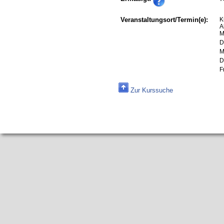
Veranstaltungsort/Termin(e):
K
A
M
D
M
D
F
Zur Kurssuche