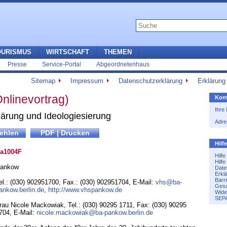
OURISMUS
WIRTSCHAFT
THEMEN
Presse
Service-Portal
Abgeordnetenhaus
Sitemap
Impressum
Datenschutzerklärung
Erklärung 
nlinevortrag)
Kont
Ihre
ärung und Ideologiesierung
Adre
Hilf
a1004F
Hilf
Hilf
ankow
Date
Erkl
Barri
el.: (030) 902951700
,
Fax.: (030) 902951704
,
E-Mail:
vhs@ba-
Gesc
ankow.berlin.de
,
http://www.vhspankow.de
Wide
SEPA
rau Nicole Mackowiak, Tel.: (030) 90295 1711, Fax: (030) 90295
704, E-Mail:
nicole.mackowiak@ba-pankow.berlin.de