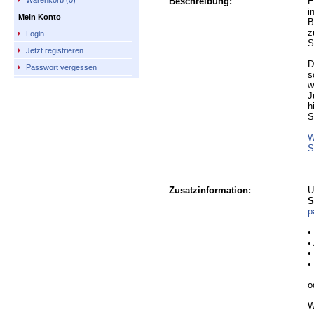
Beschreibung:
E
Warenkorb (0)
i
Mein Konto
B
z
Login
S
Jetzt registrieren
D
Passwort vergessen
s
w
J
h
S
W
S
Zusatzinformation:
U
S
p
•
•
•
•
o
W