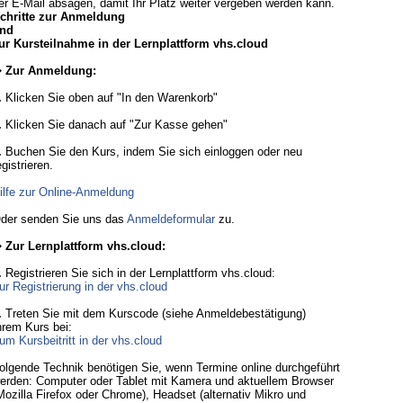
er E-Mail absagen, damit Ihr Platz weiter vergeben werden kann.
chritte zur Anmeldung
nd
ur Kursteilnahme in der Lernplattform vhs.cloud
 Zur Anmeldung:
.
Klicken Sie oben auf "In den Warenkorb"
.
Klicken Sie danach auf "Zur Kasse gehen"
.
Buchen Sie den Kurs, indem Sie sich einloggen oder neu
egistrieren.
ilfe zur Online-Anmeldung
der senden Sie uns das
Anmeldeformular
zu.
 Zur Lernplattform vhs.cloud:
.
Registrieren Sie sich in der Lernplattform vhs.cloud:
ur Registrierung in der vhs.cloud
.
Treten Sie mit dem Kurscode (siehe Anmeldebestätigung)
hrem Kurs bei:
um Kursbeitritt in der vhs.cloud
olgende Technik benötigen Sie, wenn Termine online durchgeführt
erden: Computer oder Tablet mit Kamera und aktuellem Browser
Mozilla Firefox oder Chrome), Headset (alternativ Mikro und