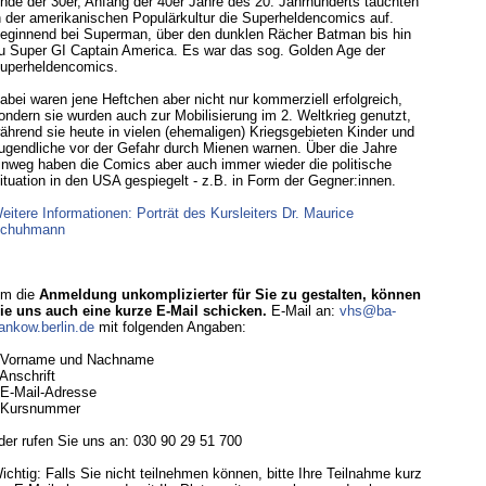
nde der 30er, Anfang der 40er Jahre des 20. Jahrhunderts tauchten
n der amerikanischen Populärkultur die Superheldencomics auf.
eginnend bei Superman, über den dunklen Rächer Batman bis hin
u Super GI Captain America. Es war das sog. Golden Age der
uperheldencomics.
abei waren jene Heftchen aber nicht nur kommerziell erfolgreich,
ondern sie wurden auch zur Mobilisierung im 2. Weltkrieg genutzt,
ährend sie heute in vielen (ehemaligen) Kriegsgebieten Kinder und
ugendliche vor der Gefahr durch Mienen warnen. Über die Jahre
inweg haben die Comics aber auch immer wieder die politische
ituation in den USA gespiegelt - z.B. in Form der Gegner:innen.
eitere Informationen: Porträt des Kursleiters Dr. Maurice
chuhmann
m die
Anmeldung unkomplizierter für Sie zu gestalten, können
ie uns auch eine kurze E-Mail schicken.
E-Mail an:
vhs@ba-
ankow.berlin.de
mit folgenden Angaben:
 Vorname und Nachname
 Anschrift
 E-Mail-Adresse
 Kursnummer
der rufen Sie uns an: 030 90 29 51 700
ichtig: Falls Sie nicht teilnehmen können, bitte Ihre Teilnahme kurz