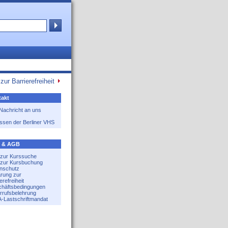
zur Barrierefreiheit
akt
 Nachricht an uns
ssen der Berliner VHS
e & AGB
e zur Kurssuche
e zur Kursbuchung
nschutz
ärung zur
erefreiheit
häftsbedingungen
rrufsbelehrung
-Lastschriftmandat