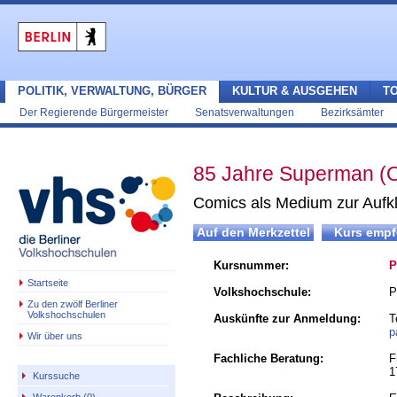
POLITIK, VERWALTUNG, BÜRGER
KULTUR & AUSGEHEN
T
Der Regierende Bürgermeister
Senatsverwaltungen
Bezirksämter
85 Jahre Superman (O
Comics als Medium zur Aufkl
Kursnummer:
P
Startseite
Volkshochschule:
P
Zu den zwölf Berliner
Volkshochschulen
Auskünfte zur Anmeldung:
T
p
Wir über uns
Fachliche Beratung:
F
1
Kurssuche