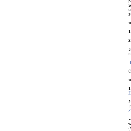
p
S
u
z
➥
1
2
3
r
H
O
➥
1
Z
2
I
Z
F
w
(