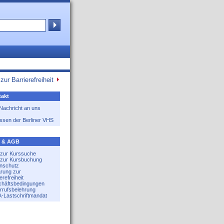
zur Barrierefreiheit
akt
 Nachricht an uns
ssen der Berliner VHS
e & AGB
e zur Kurssuche
e zur Kursbuchung
nschutz
ärung zur
erefreiheit
häftsbedingungen
rrufsbelehrung
-Lastschriftmandat