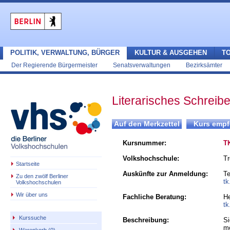
POLITIK, VERWALTUNG, BÜRGER
KULTUR & AUSGEHEN
T
Der Regierende Bürgermeister
Senatsverwaltungen
Bezirksämter
Literarisches Schreib
Kursnummer:
T
Volkshochschule:
Tr
Startseite
Auskünfte zur Anmeldung:
Te
Zu den zwölf Berliner
tk
Volkshochschulen
Wir über uns
Fachliche Beratung:
He
tk
Kurssuche
Beschreibung:
Si
mö