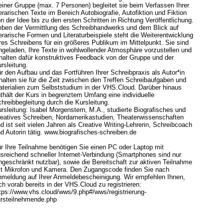
einer Gruppe (max. 7 Personen) begleitet sie beim Verfassen Ihrer
terarischen Texte im Bereich Autobiografie, Autofiktion und Fiktion
n der Idee bis zu den ersten Schritten in Richtung Veröffentlichung.
ben der Vermittlung des Schreibhandwerks und dem Blick auf
terarische Formen und Literaturbeispiele steht die Weiterentwicklung
res Schreibens für ein größeres Publikum im Mittelpunkt. Sie sind
ngeladen, Ihre Texte in wohlwollender Atmosphäre vorzustellen und
halten dafür konstruktives Feedback von der Gruppe und der
rsleitung.
r den Aufbau und das Fortführen Ihrer Schreibpraxis als Autor*in
halten sie für die Zeit zwischen den Treffen Schreibaufgaben und
terialien zum Selbststudium in der VHS.Cloud. Darüber hinaus
thält der Kurs in begrenztem Umfang eine individuelle
hreibbegleitung durch die Kursleitung.
rsleitung: Isabel Morgenstern, M.A., studierte Biografisches und
eatives Schreiben, Nordamerikastudien, Theaterwissenschaften
d ist seit vielen Jahren als Creative Writing-Lehrerin, Schreibcoach
d Autorin tätig. www.biografisches-schreiben.de
r Ihre Teilnahme benötigen Sie einen PC oder Laptop mit
sreichend schneller Internet-Verbindung (Smartphones sind nur
ngeschränkt nutzbar), sowie die Bereitschaft zur aktiven Teilnahme
t Mikrofon und Kamera. Den Zugangscode finden Sie nach
meldung auf Ihrer Anmeldebescheinigung. Wir empfehlen Ihnen,
ch vorab bereits in der VHS.Cloud zu registrieren:
tps://www.vhs.cloud/wws/9.php#/wws/registrierung-
rsteilnehmende.php