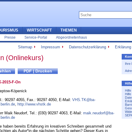
OURISMUS
WIRTSCHAFT
THEMEN
Presse
Service-Portal
Abgeordnetenhaus
Sitemap
Impressum
Datenschutzerklärung
Erklärung 
en (Onlinekurs)
Kont
Ihre
Adre
K-2015-F-On
Hilf
eptow-Köpenick
Hilf
Hilf
Date
l.: 90297 4055
,
Fax.: 90297 4050
,
E-Mail:
VHS.TK@ba-
Erkl
.berlin.de
,
http://www.vhstk.de
Barri
Gesc
Wide
rr Maik Neudorf, Tel.: (030) 90297 4063, E-Mail:
maik.neudorf@ba-
SEPA
.berlin.de
e haben bereits Erfahrung im kreativen Schreiben gesammelt und
chten als Autor*in die nächsten Schritte gehen? Dieser Kurs in