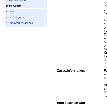
Warenkorb (0)
kl
li
Mein Konto
vo
Login
Ne
li
Jetzt registrieren
Ih
Passwort vergessen
ei
er
Ku
Fü
er
Ma
en
Sc
Ku
Kr
un
un
Zusatzinformation:
Fü
au
ei
mi
An
si
ht
ku
Bitte beachten Sie: