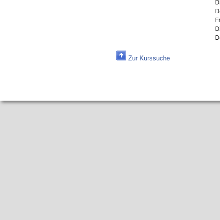
D
D
F
D
D
Zur Kurssuche