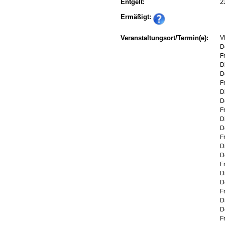
Entgelt:
2
Ermäßigt:
Veranstaltungsort/Termin(e):
V
D
F
D
D
F
D
D
F
D
D
F
D
D
F
D
D
F
D
D
F