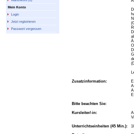
A
Warenkorb (0)
Mein Konto
D
h
Login
N
Jetzt registrieren
(
R
Passwort vergessen
D
a
Ä
O
D
G
d
(
L
Zusatzinformation:
E
A
A
E
Bitte beachten Sie:
Kursleiter/-in:
A
V
Unterrichtseinheiten
(45 Min.):
1