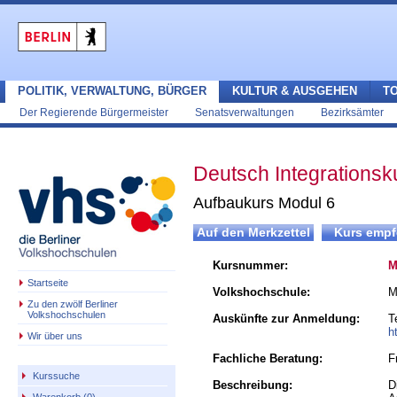
POLITIK, VERWALTUNG, BÜRGER
KULTUR & AUSGEHEN
T
Der Regierende Bürgermeister
Senatsverwaltungen
Bezirksämter
Deutsch Integrationsk
Aufbaukurs Modul 6
Kursnummer:
M
Startseite
Volkshochschule:
M
Zu den zwölf Berliner
Volkshochschulen
Auskünfte zur Anmeldung:
T
h
Wir über uns
Fachliche Beratung:
F
Kurssuche
Beschreibung:
D