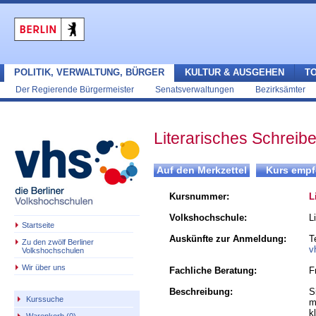
POLITIK, VERWALTUNG, BÜRGER
KULTUR & AUSGEHEN
T
Der Regierende Bürgermeister
Senatsverwaltungen
Bezirksämter
Literarisches Schreib
Kursnummer:
L
Volkshochschule:
L
Startseite
Auskünfte zur Anmeldung:
T
Zu den zwölf Berliner
v
Volkshochschulen
Wir über uns
Fachliche Beratung:
F
Beschreibung:
S
Kurssuche
m
k