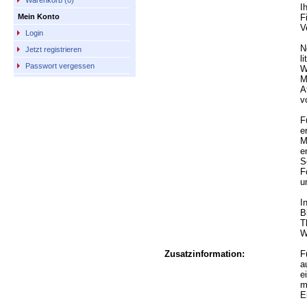
Warenkorb (0)
I
F
Mein Konto
V
Login
N
Jetzt registrieren
l
Passwort vergessen
W
M
A
v
F
e
M
e
S
F
u
I
B
T
W
Zusatzinformation:
F
a
e
m
E