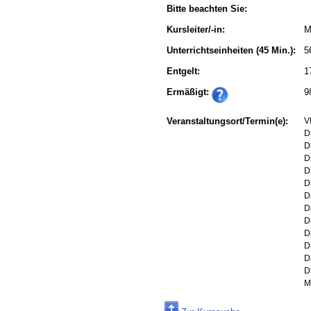
Bitte beachten Sie:
Kursleiter/-in:
M
Unterrichtseinheiten
(45 Min.):
5
Entgelt:
1
Ermäßigt:
9
Veranstaltungsort/Termin(e):
V
D
D
D
D
D
D
D
D
D
D
D
D
M