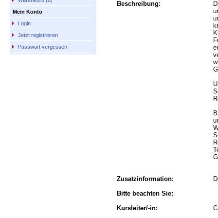
Warenkorb (0)
Beschreibung:
D
u
Mein Konto
u
Login
k
K
Jetzt registrieren
F
e
Passwort vergessen
v
w
G
U
S
R
B
u
W
S
R
T
G
Zusatzinformation:
D
Bitte beachten Sie:
Kursleiter/-in:
C