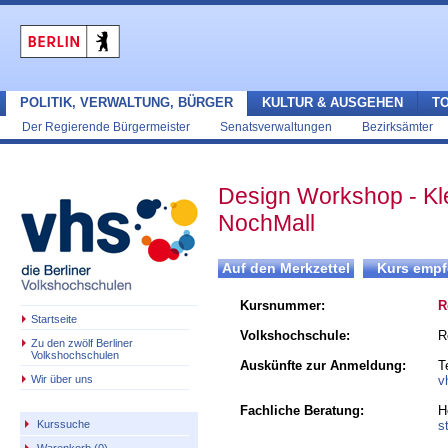
POLITIK, VERWALTUNG, BÜRGER
KULTUR & AUSGEHEN
T
Der Regierende Bürgermeister
Senatsverwaltungen
Bezirksämter
Design Workshop - Kl
NochMall
Kursnummer:
R
Startseite
Volkshochschule:
R
Zu den zwölf Berliner
Volkshochschulen
Auskünfte zur Anmeldung:
T
Wir über uns
v
Fachliche Beratung:
H
s
Kurssuche