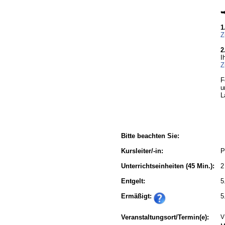
➥
1
Z
2
I
Z
F
u
L
Bitte beachten Sie:
Kursleiter/-in:
P
Unterrichtseinheiten
(45 Min.):
2
Entgelt:
5
Ermäßigt:
5
Veranstaltungsort/Termin(e):
V