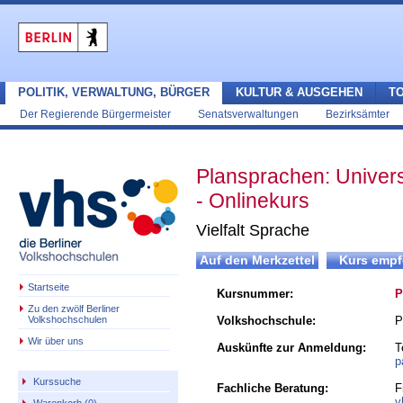
POLITIK, VERWALTUNG, BÜRGER
KULTUR & AUSGEHEN
T
Der Regierende Bürgermeister
Senatsverwaltungen
Bezirksämter
Plansprachen: Univers
- Onlinekurs
Vielfalt Sprache
Startseite
Kursnummer:
P
Zu den zwölf Berliner
Volkshochschulen
Volkshochschule:
P
Wir über uns
Auskünfte zur Anmeldung:
T
p
Kurssuche
Fachliche Beratung:
F
v