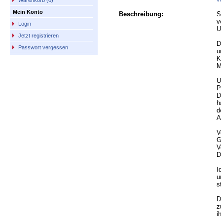
Warenkorb (0)
Mein Konto
Beschreibung:
S
v
Login
U
Jetzt registrieren
D
Passwort vergessen
u
K
M
U
P
D
h
d
A
V
G
V
D
I
u
s
D
z
i