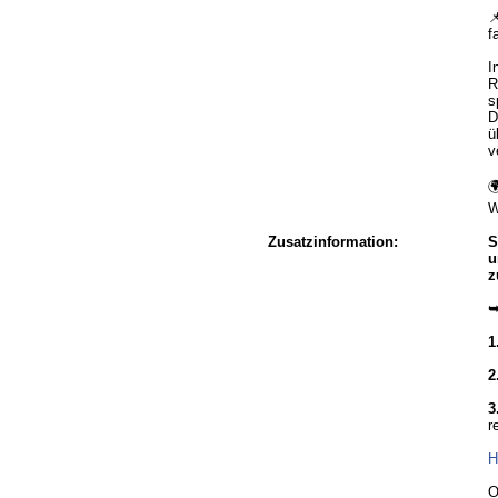

f
I
R
s
D
ü
v

W
Zusatzinformation:
S
u
z
➥
1
2
3
r
H
O