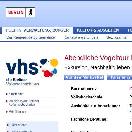
POLITIK, VERWALTUNG, BÜRGER
KULTUR & AUSGEHEN
T
Der Regierende Bürgermeister
Senatsverwaltungen
Bezirksämter
Abendliche Vogeltour
Exkursion, Nachhaltig leben 
Kursnummer:
P
Startseite
Volkshochschule:
P
Zu den zwölf Berliner
Volkshochschulen
Auskünfte zur Anmeldung:
T
p
Wir über uns
Fachliche Beratung:
F
1
Kurssuche