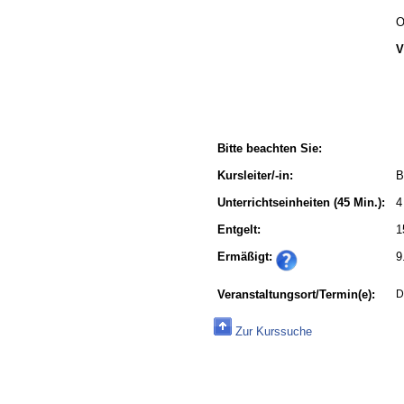
O
V
Bitte beachten Sie:
Kursleiter/-in:
B
Unterrichtseinheiten
(45 Min.):
4
Entgelt:
1
Ermäßigt:
9
Veranstaltungsort/Termin(e):
D
Zur Kurssuche