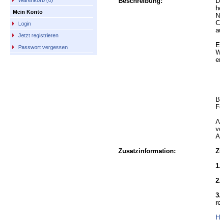
Beschreibung:
D
Warenkorb (0)
h
Mein Konto
N
C
Login
a
Jetzt registrieren
E
Passwort vergessen
W
e
B
F
A
v
A
Zusatzinformation:
Z
1
2
3
r
H