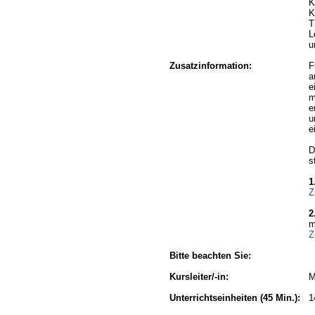
K
K
T
L
u
Zusatzinformation:
F
a
e
m
e
u
e
D
s
1
Z
2
m
Z
Bitte beachten Sie:
Kursleiter/-in:
M
Unterrichtseinheiten
(45 Min.):
1