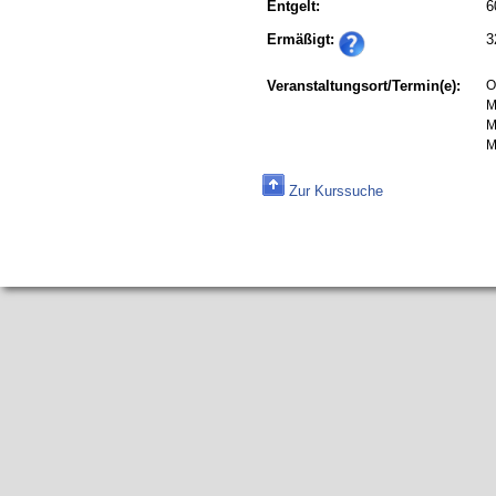
Entgelt:
6
Ermäßigt:
3
Veranstaltungsort/Termin(e):
O
M
M
M
Zur Kurssuche