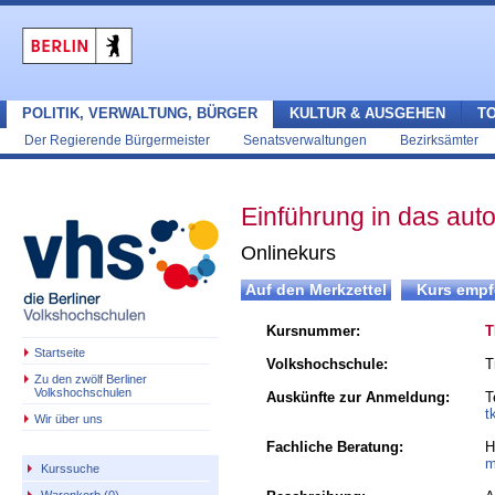
POLITIK, VERWALTUNG, BÜRGER
KULTUR & AUSGEHEN
T
Der Regierende Bürgermeister
Senatsverwaltungen
Bezirksämter
Einführung in das aut
Onlinekurs
Kursnummer:
T
Startseite
Volkshochschule:
T
Zu den zwölf Berliner
Volkshochschulen
Auskünfte zur Anmeldung:
T
t
Wir über uns
Fachliche Beratung:
H
m
Kurssuche