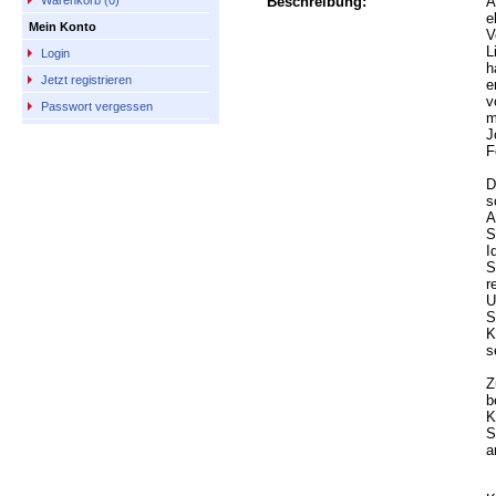
Beschreibung:
A
Warenkorb (0)
e
Mein Konto
V
L
Login
h
Jetzt registrieren
e
v
Passwort vergessen
m
J
F
D
s
A
S
I
S
r
U
S
K
s
Z
b
K
S
a