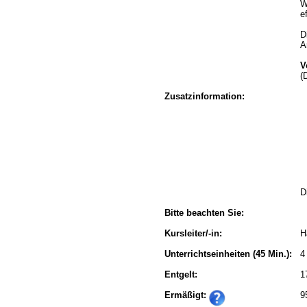
W
e
D
A
V
(
Zusatzinformation:
D
Bitte beachten Sie:
Kursleiter/-in:
H
Unterrichtseinheiten
(45 Min.):
4
Entgelt:
1
Ermäßigt:
9