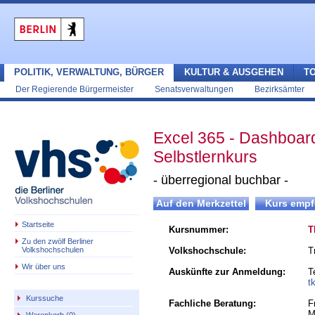
POLITIK, VERWALTUNG, BÜRGER
KULTUR & AUSGEHEN
T
Der Regierende Bürgermeister
Senatsverwaltungen
Bezirksämter
Excel 365 - Dashboards
Selbstlernkurs
- überregional buchbar -
Startseite
Kursnummer:
T
Zu den zwölf Berliner
Volkshochschulen
Volkshochschule:
T
Wir über uns
Auskünfte zur Anmeldung:
T
t
Kurssuche
Fachliche Beratung:
F
M