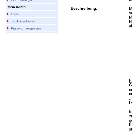
Warenkorb (0)
Mein Konto
Beschreibung:
M
s
Login
M
N
Jetzt registrieren
ä
Passwort vergessen
E
G
u
a
.
D
I
z
g
K
s