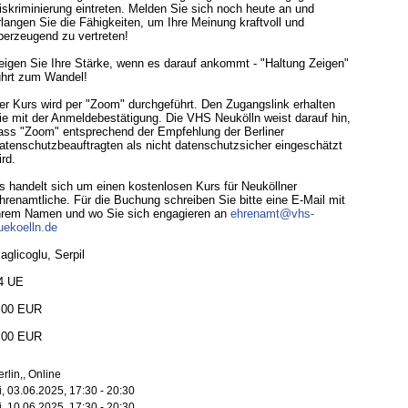
iskriminierung eintreten. Melden Sie sich noch heute an und
rlangen Sie die Fähigkeiten, um Ihre Meinung kraftvoll und
berzeugend zu vertreten!
eigen Sie Ihre Stärke, wenn es darauf ankommt - "Haltung Zeigen"
ührt zum Wandel!
er Kurs wird per "Zoom" durchgeführt. Den Zugangslink erhalten
ie mit der Anmeldebestätigung. Die VHS Neukölln weist darauf hin,
ass "Zoom" entsprechend der Empfehlung der Berliner
atenschutzbeauftragten als nicht datenschutzsicher eingeschätzt
ird.
s handelt sich um einen kostenlosen Kurs für Neuköllner
hrenamtliche. Für die Buchung schreiben Sie bitte eine E-Mail mit
hrem Namen und wo Sie sich engagieren an
ehrenamt@vhs-
uekoelln.de
aglicoglu, Serpil
4 UE
.00 EUR
.00 EUR
erlin,, Online
i, 03.06.2025, 17:30 - 20:30
i, 10.06.2025, 17:30 - 20:30