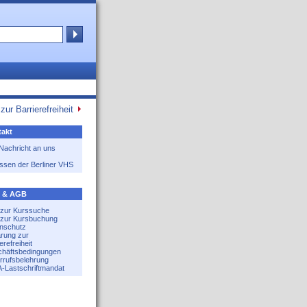
zur Barrierefreiheit
akt
 Nachricht an uns
ssen der Berliner VHS
e & AGB
e zur Kurssuche
e zur Kursbuchung
nschutz
ärung zur
erefreiheit
häftsbedingungen
rrufsbelehrung
-Lastschriftmandat