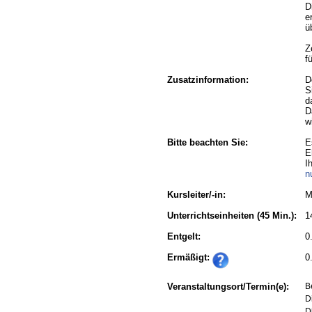
D
e
ü
Z
f
Zusatzinformation:
D
S
d
D
w
Bitte beachten Sie:
E
E
I
n
Kursleiter/-in:
M
Unterrichtseinheiten
(45 Min.):
1
Entgelt:
0
Ermäßigt:
0
Veranstaltungsort/Termin(e):
B
D
D