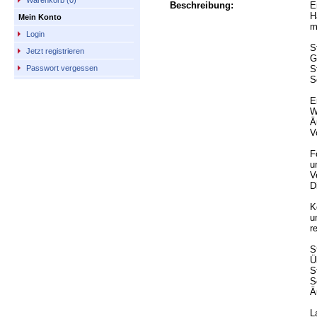
Warenkorb (0)
Beschreibung:
E
H
Mein Konto
m
Login
S
Jetzt registrieren
G
S
Passwort vergessen
S
E
W
Ä
V
F
u
V
D
K
u
r
S
Ü
S
S
Ä
L