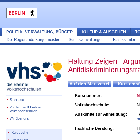
POLITIK, VERWALTUNG, BÜRGER
KULTUR & AUSGEHEN
T
Der Regierende Bürgermeister
Senatsverwaltungen
Bezirksämter
Haltung Zeigen - Argu
Antidiskriminierungstr
Kursnummer:
N
Startseite
Volkshochschule:
N
Zu den zwölf Berliner
Volkshochschulen
Auskünfte zur Anmeldung:
T
Wir über uns
n
Fachliche Beratung:
H
m
Kurssuche