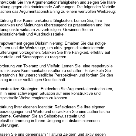
ntwickeln Sie Ihre Argumentationsfähigkeiten und zeigen Sie klare
altung gegen diskriminierende Äußerungen. Die folgenden Vorteile
achen das Argumentationstraining zu einem wertvollen Werkzeug:
tärkung Ihrer Kommunikationsfähigkeiten: Lernen Sie, Ihre
edanken und Meinungen überzeugend zu präsentieren und Ihre
tandpunkte wirksam zu verteidigen. Gewinnen Sie an
elbstsicherheit und Ausdrucksstärke.
mpowerment gegen Diskriminierung: Erhalten Sie das nötige
issen und die Werkzeuge, um aktiv gegen diskriminierende
ußerungen vorzugehen. Stärken Sie Ihre Fähigkeit, effektiv auf
orurteile und Stereotypen zu reagieren.
örderung von Toleranz und Vielfalt: Lernen Sie, eine respektvolle
nd inklusive Kommunikationskultur zu schaffen. Entwickeln Sie
erständnis für unterschiedliche Perspektiven und fördern Sie den
ialog in einer vielfältigen Gesellschaft.
onstruktive Strategien: Entdecken Sie Argumentationstechniken,
m in einer schwierigen Situation auf eine konstruktive und
espektvolle Weise reagieren zu können.
tärkung Ihrer eigenen Identität: Reflektieren Sie Ihre eigenen
berzeugungen und Werte und entwickeln Sie eine authentische
timme. Gewinnen Sie an Selbstbewusstsein und
elbstbestimmung in Ihrem Umgang mit diskriminierenden
ußerungen.
assen Sie uns gemeinsam "Haltung Zeigen" und aktiv gegen