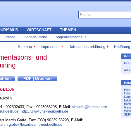
OURISMUS
WIRTSCHAFT
THEMEN
Presse
Service-Portal
Abgeordnetenhaus
Sitemap
Impressum
Datenschutzerklärung
Erklärung 
mentations- und
Kont
aining
Ihre
Adre
Hilf
k-B153b
Hilf
Hilf
Date
eukölln
Erkl
Barri
el.: 902392433
,
Fax.: 9023953298
,
E-Mail:
vhsinfo@bezirksamt-
Gesc
eukoelln.de
,
http://www.vhs-neukoelln.de
Wide
SEPA
err Martin Grafe, Fax: (030) 90239 53298, E-Mail:
artin.grafe@bezirksamt-neukoelln.de