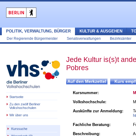
POLITIK, VERWALTUNG, BÜRGER
KULTUR & AUSGEHEN
T
Der Regierende Bürgermeister
Senatsverwaltungen
Bezirksämter
Jede Kultur is(s)t and
Pobres
Kursnummer:
M
Startseite
Volkshochschule:
M
Zu den zwölf Berliner
Volkshochschulen
Auskünfte zur Anmeldung:
T
Wir über uns
h
Fachliche Beratung:
F
Kurssuche
Beschreibung:
A