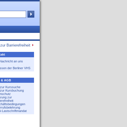
zur Barrierefreiheit
akt
 Nachricht an uns
ssen der Berliner VHS
e & AGB
e zur Kurssuche
e zur Kursbuchung
nschutz
ärung zur
erefreiheit
häftsbedingungen
rrufsbelehrung
-Lastschriftmandat