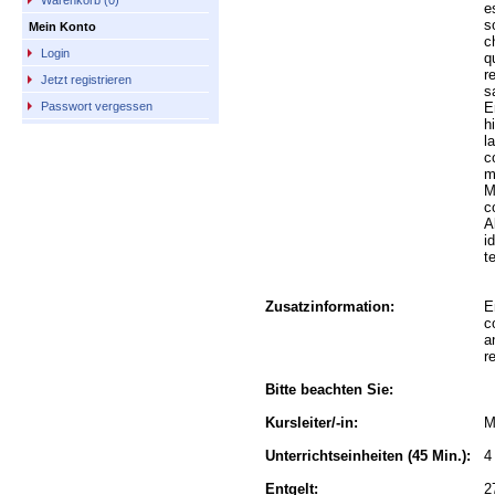
Warenkorb (0)
e
s
Mein Konto
c
Login
q
r
Jetzt registrieren
s
E
Passwort vergessen
h
l
c
m
M
c
A
i
t
Zusatzinformation:
E
c
a
r
Bitte beachten Sie:
Kursleiter/-in:
M
Unterrichtseinheiten
(45 Min.):
4
Entgelt:
2