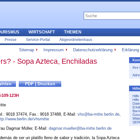
OURISMUS
WIRTSCHAFT
THEMEN
Presse
Service-Portal
Abgeordnetenhaus
Sitemap
Impressum
Datenschutzerklärung
Erklärung 
ers? - Sopa Azteca, Enchiladas
Kont
Ihre
Adre
Hilf
i109-123H
Hilf
Hilf
Date
itte
Erkl
Barri
el.: 9018 37474
,
Fax.: 9018 37488
,
E-Mail:
vhs@ba-mitte.berlin.de
,
Gesc
ttp://www.berlin.de/vhsmitte
Wide
SEPA
rau Dagmar Müller, E-Mail:
dagmar.mueller@ba-mitte.berlin.de
demás de ser un platillo lleno de sabor y tradición, la Sopa Azteca