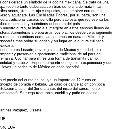
s considerada un símbolo de la cocina mexicana. Se trata de una
opa reconfortante elaborada con tiras de tortilla de maíz fritas,
hiles secos, jitomate, ajo y especias, que se sirve con crema,
ueso y aguacate. Las Enchiladas Pobres, por su parte, son una
eceta tradicional casera, sencilla pero sabrosa, que representa los
abores humildes y auténticos del centro del país.
n nuestro curso, te invito a sumergirte en estos sabores llenos de
istoria. Aprenderás a preparar ambos platillos desde cero, siguiendo
as recetas auténticas como las hacemos en casa en México, y
onocerás más sobre su origen y su lugar en la cultura culinaria
exicana.
i nombre es Lissete, soy originaria de México y me dedico a
ompartir y preservar la gastronomía tradicional de mi país en
lemania. Cocinar para mí es una forma de transmitir cariño,
dentidad y calidez. ¡Espero compartir contigo esta experiencia y que
e lleves un pedacito de México en cada bocado!
n el precio del curso se incluye un importe de 12 euros en
oncepto de comida y bebida. En caso de cancelación con poca
ntelación a partir del 3er día antes del inicio del curso, no se
eembolsará. Se ruega traer tabla, cuchillo y paño de cocina.
artinez Vazquez, Lissete
 UE
7.40 EUR