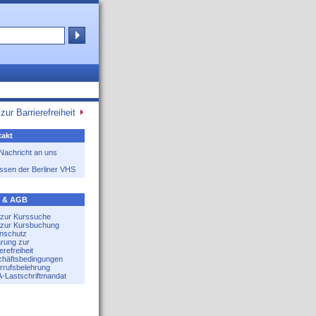
zur Barrierefreiheit
akt
 Nachricht an uns
ssen der Berliner VHS
e & AGB
e zur Kurssuche
e zur Kursbuchung
nschutz
ärung zur
erefreiheit
häftsbedingungen
rrufsbelehrung
-Lastschriftmandat