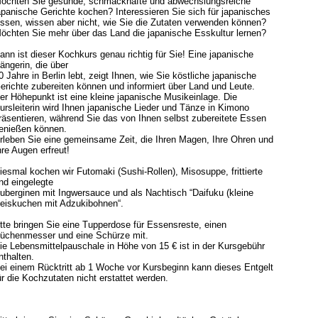
öchten Sie gesunde, schmackhafte und abwechslungsreiche
apanische Gerichte kochen? Interessieren Sie sich für japanisches
ssen, wissen aber nicht, wie Sie die Zutaten verwenden können?
öchten Sie mehr über das Land die japanische Esskultur lernen?
ann ist dieser Kochkurs genau richtig für Sie! Eine japanische
ängerin, die über
0 Jahre in Berlin lebt, zeigt Ihnen, wie Sie köstliche japanische
erichte zubereiten können und informiert über Land und Leute.
er Höhepunkt ist eine kleine japanische Musikeinlage. Die
ursleiterin wird Ihnen japanische Lieder und Tänze in Kimono
räsentieren, während Sie das von Ihnen selbst zubereitete Essen
enießen können.
rleben Sie eine gemeinsame Zeit, die Ihren Magen, Ihre Ohren und
hre Augen erfreut!
iesmal kochen wir Futomaki (Sushi-Rollen), Misosuppe, frittierte
nd eingelegte
uberginen mit Ingwersauce und als Nachtisch “Daifuku (kleine
eiskuchen mit Adzukibohnen“.
tte bringen Sie eine Tupperdose für Essensreste, einen
üchenmesser und eine Schürze mit.
ie Lebensmittelpauschale in Höhe von 15 € ist in der Kursgebühr
nthalten.
ei einem Rücktritt ab 1 Woche vor Kursbeginn kann dieses Entgelt
ür die Kochzutaten nicht erstattet werden.