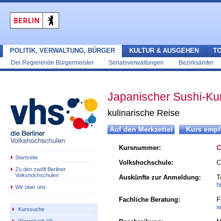
POLITIK, VERWALTUNG, BÜRGER
KULTUR & AUSGEHEN
T
Der Regierende Bürgermeister
Senatsverwaltungen
Bezirksämter
Japanischer Sushi-Kur
kulinarische Reise
Kursnummer:
C
Startseite
Volkshochschule:
C
Zu den zwölf Berliner
Volkshochschulen
Auskünfte zur Anmeldung:
T
h
Wir über uns
Fachliche Beratung:
F
w
Kurssuche