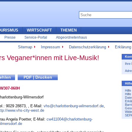
OURISMUS
WIRTSCHAFT
THEMEN
Presse
Service-Portal
Abgeordnetenhaus
Sitemap
Impressum
Datenschutzerklärung
Erklärung 
s Veganer*innen mit Live-Musik!
Kont
Ihre
Adre
Hilf
W307-060H
Hilf
Hilf
harlottenburg-Wilmersdorf
Date
Erkl
Barri
el.: 9029 28873
,
,
E-Mail:
vhs@charlottenburg-wilmersdorf.de
,
Gesc
ttp://www.vhs-city-west.de
Wide
SEPA
rau Angela Poetter, E-Mail:
cw411004@charlottenburg-
ilmersdorf.de