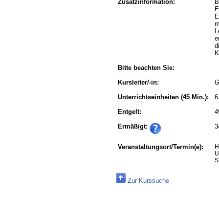
Zusatzinformation:
B
E
E
m
L
e
d
K
Bitte beachten Sie:
Kursleiter/-in:
G
Unterrichtseinheiten
(45 Min.):
6
Entgelt:
4
Ermäßigt:
3
Veranstaltungsort/Termin(e):
H
U
S
Zur Kurssuche