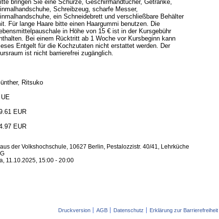
itte bringen Sie eine Schürze, Geschirrhandtücher, Getränke,
inmalhandschuhe, Schreibzeug, scharfe Messer,
inmalhandschuhe, ein Schneidebrett und verschließbare Behälter
it. Für lange Haare bitte einen Haargummi benutzen. Die
ebensmittelpauschale in Höhe von 15 € ist in der Kursgebühr
nthalten. Bei einem Rücktritt ab 1 Woche vor Kursbeginn kann
ieses Entgelt für die Kochzutaten nicht erstattet werden. Der
ursraum ist nicht barrierefrei zugänglich.
ünther, Ritsuko
 UE
9.61 EUR
4.97 EUR
aus der Volkshochschule, 10627 Berlin, Pestalozzistr. 40/41, Lehrküche
G
a, 11.10.2025, 15:00 - 20:00
Druckversion
AGB
Datenschutz
Erklärung zur Barrierefreiheit