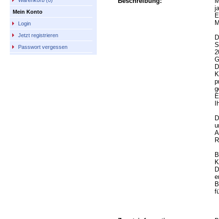
Beschreibung:
M
Warenkorb (0)
j
Mein Konto
E
M
Login
Jetzt registrieren
D
S
Passwort vergessen
2
G
D
K
p
g
E
I
D
u
A
R
B
K
D
e
B
f