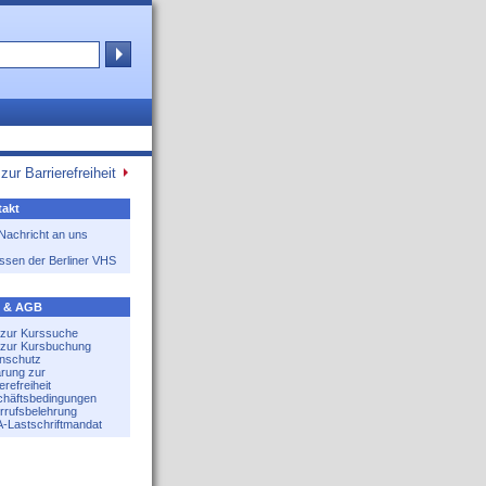
zur Barrierefreiheit
akt
 Nachricht an uns
ssen der Berliner VHS
e & AGB
e zur Kurssuche
e zur Kursbuchung
nschutz
ärung zur
erefreiheit
häftsbedingungen
rrufsbelehrung
-Lastschriftmandat