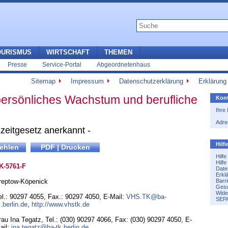
OURISMUS
WIRTSCHAFT
THEMEN
Presse
Service-Portal
Abgeordnetenhaus
Sitemap
Impressum
Datenschutzerklärung
Erklärung 
ersönliches Wachstum und berufliche
Kont
Ihre
Adre
zeitgesetz anerkannt -
Hilf
Hilf
Hilf
K-5761-F
Date
Erkl
reptow-Köpenick
Barri
Gesc
Wide
el.: 90297 4055
,
Fax.: 90297 4050
,
E-Mail:
VHS.TK@ba-
SEPA
k.berlin.de
,
http://www.vhstk.de
rau Ina Tegatz, Tel.: (030) 90297 4066, Fax: (030) 90297 4050, E-
ail:
ina.tegatz@ba-tk.berlin.de