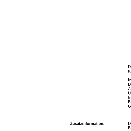
D
f
I
D
A
U
I
B
G
Zusatzinformation:
D
B