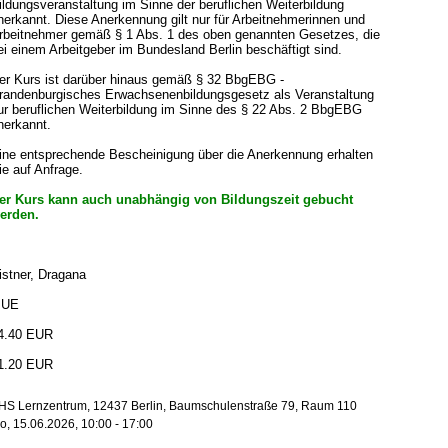
ildungsveranstaltung im Sinne der beruflichen Weiterbildung
nerkannt. Diese Anerkennung gilt nur für Arbeitnehmerinnen und
rbeitnehmer gemäß § 1 Abs. 1 des oben genannten Gesetzes, die
ei einem Arbeitgeber im Bundesland Berlin beschäftigt sind.
er Kurs ist darüber hinaus gemäß § 32 BbgEBG -
randenburgisches Erwachsenenbildungsgesetz als Veranstaltung
ur beruflichen Weiterbildung im Sinne des § 22 Abs. 2 BbgEBG
nerkannt.
ine entsprechende Bescheinigung über die Anerkennung erhalten
ie auf Anfrage.
er Kurs kann auch unabhängig von Bildungszeit gebucht
erden.
istner, Dragana
 UE
4.40 EUR
1.20 EUR
HS Lernzentrum, 12437 Berlin, Baumschulenstraße 79, Raum 110
o, 15.06.2026, 10:00 - 17:00