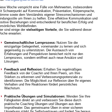
iese Woche verspricht eine Fülle von Mehrwerten, insbesondere
it Schwerpunkt auf Kommunikation, Präsentation, Körpersprache,
timme sowie dem Verständnis eigener Stressmechanismen und
indungsstile um Ihnen zu helfen. Eine effektive Kommunikation und
ositive Beziehungen sind entscheidend für beruflichen Erfolg und
ersönliches Wohlbefinden.
ier sind einige der
vielseitigen Vorteile
, die Sie während dieser
oche erwarten:
Gemeinschaftlicher Lernprozess:
Nutzen Sie die
einzigartige Gelegenheit, voneinander zu lernen und sich
gegenseitig zu unterstützen. Der Austausch von
Erfahrungen und Perspektiven bereichert nicht nur den
Lernprozess, sondern eröffnet auch neue Ansätze und
Lösungen.
Feedback und Reflexion:
Erhalten Sie regelmäßiges
Feedback von der Coachin und Ihren Peers, um Ihre
Stärken zu erkennen und Verbesserungspotenziale zu
identifizieren. Die Möglichkeit zur Reflexion über Ihr eigenes
Verhalten und Ihre Reaktionen fördert persönliches
Wachstum.
Praktische Übungen und Simulationen:
Wenden Sie Ihre
Fähigkeiten direkt an und verbessern Sie diese durch
praktische Coaching Übungen und Übungen aus dem
Improtheater. Das gemeinsame Üben in einer sicheren
Umgebung stärkt Ihr Selbstvertrauen und fordert Sie heraus.