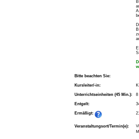
B
a
A
b
D
B
z
a
E
S
D
w
Bitte beachten Sie:
Kursleiter/-in:
K
Unterrichtseinheiten
(45 Min.):
8
Entgelt:
3
Ermäßigt:
2
Veranstaltungsort/Termin(e):
V
M