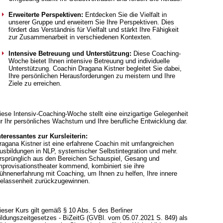
Erweiterte Perspektiven:
Entdecken Sie die Vielfalt in
unserer Gruppe und erweitern Sie Ihre Perspektiven. Dies
fördert das Verständnis für Vielfalt und stärkt Ihre Fähigkeit
zur Zusammenarbeit in verschiedenen Kontexten.
Intensive Betreuung und Unterstützung:
Diese Coaching-
Woche bietet Ihnen intensive Betreuung und individuelle
Unterstützung. Coachin Dragana Kistner begleitet Sie dabei,
Ihre persönlichen Herausforderungen zu meistern und Ihre
Ziele zu erreichen.
iese Intensiv-Coaching-Woche stellt eine einzigartige Gelegenheit
ür Ihr persönliches Wachstum und Ihre berufliche Entwicklung dar.
nteressantes zur Kursleiterin:
ragana Kistner ist eine erfahrene Coachin mit umfangreichen
usbildungen in NLP, systemischer Selbstintegration und mehr.
rsprünglich aus den Bereichen Schauspiel, Gesang und
mprovisationstheater kommend, kombiniert sie ihre
ühnenerfahrung mit Coaching, um Ihnen zu helfen, Ihre innere
elassenheit zurückzugewinnen.
ieser Kurs gilt gemäß § 10 Abs. 5 des Berliner
ildungszeitgesetzes - BiZeitG (GVBl. vom 05.07.2021 S. 849) als