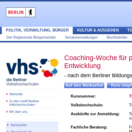
POLITIK, VERWALTUNG, BÜRGER
KULTUR & AUSGEHEN
T
Der Regierende Bürgermeister
Senatsverwaltungen
Bezirksämter
Coaching-Woche für p
Entwicklung
- nach dem Berliner Bildungs
Startseite
Kursnummer:
T
Zu den zwölf Berliner
Volkshochschulen
Volkshochschule:
T
Wir über uns
Auskünfte zur Anmeldung:
T
t
Kurssuche
Fachliche Beratung:
F
M