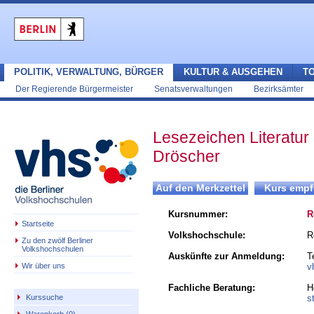
POLITIK, VERWALTUNG, BÜRGER
KULTUR & AUSGEHEN
T
Der Regierende Bürgermeister
Senatsverwaltungen
Bezirksämter
Lesezeichen Literatur 
Dröscher
Kursnummer:
R
Startseite
Volkshochschule:
R
Zu den zwölf Berliner
Volkshochschulen
Auskünfte zur Anmeldung:
T
Wir über uns
v
Fachliche Beratung:
H
s
Kurssuche