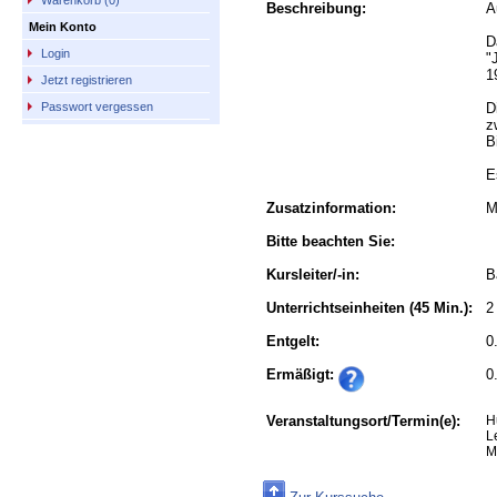
Warenkorb (0)
Beschreibung:
A
Mein Konto
D
Login
"
1
Jetzt registrieren
D
Passwort vergessen
z
B
E
Zusatzinformation:
M
Bitte beachten Sie:
Kursleiter/-in:
B
Unterrichtseinheiten
(45 Min.):
2
Entgelt:
0
Ermäßigt:
0
Veranstaltungsort/Termin(e):
H
L
M