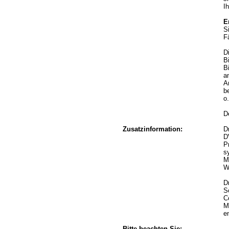
I
E
S
F
D
B
B
a
A
b
o
D
Zusatzinformation:
D
D
P
s
M
W
D
S
C
M
e
Bitte beachten Sie: