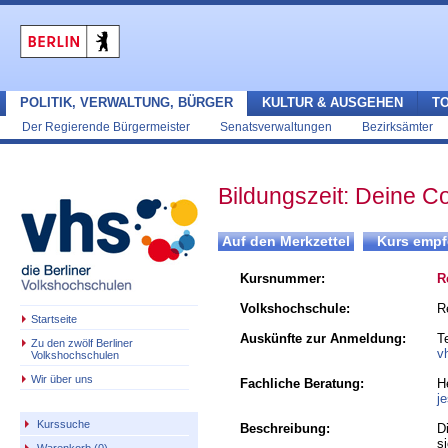
POLITIK, VERWALTUNG, BÜRGER
KULTUR & AUSGEHEN
T
Der Regierende Bürgermeister
Senatsverwaltungen
Bezirksämter
Bildungszeit: Deine 
Kursnummer:
R
Volkshochschule:
R
Startseite
Auskünfte zur Anmeldung:
T
Zu den zwölf Berliner
v
Volkshochschulen
Wir über uns
Fachliche Beratung:
H
j
Kurssuche
Beschreibung:
D
s