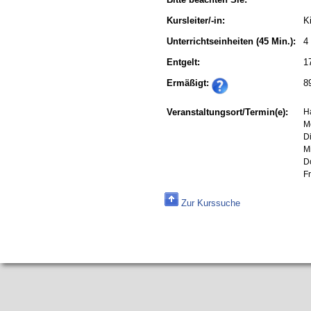
Kursleiter/-in:
K
Unterrichtseinheiten
(45 Min.):
4
Entgelt:
1
Ermäßigt:
8
Veranstaltungsort/Termin(e):
H
M
Di
Mi
D
Fr
Zur Kurssuche