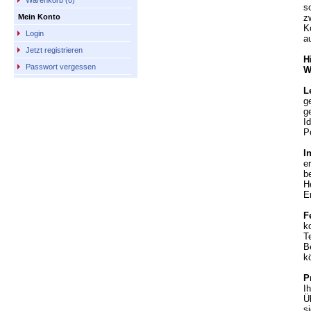
Warenkorb (0)
s
z
Mein Konto
K
Login
a
Jetzt registrieren
H
Passwort vergessen
W
L
g
g
I
P
I
e
be
H
E
F
k
T
B
k
P
I
Ü
s