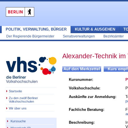
POLITIK, VERWALTUNG, BÜRGER
KULTUR & AUSGEHEN
T
Der Regierende Bürgermeister
Senatsverwaltungen
Bezirksämter
Alexander-Technik im
Kursnummer:
P
Volkshochschule:
P
Startseite
Auskünfte zur Anmeldung:
T
Zu den zwölf Berliner
p
Volkshochschulen
Wir über uns
Fachliche Beratung:
F
a
Kurssuche
Beschreibung:
I
V