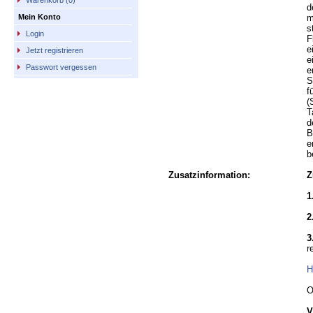
Warenkorb (0)
d
m
Mein Konto
s
Login
F
e
Jetzt registrieren
e
Passwort vergessen
e
S
f
(
T
d
B
e
b
Zusatzinformation:
Z
1
2
3
r
H
O
V