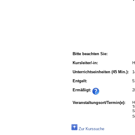
Bitte beachten Sie:
Kursleiter/-in:
H
Unterrichtseinheiten
(45 Min.):
1
Entgelt:
5
Ermäßigt:
2
Veranstaltungsort/Termin(e):
H
T
S
S
Zur Kurssuche