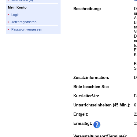
Warenkorb (0)
Mein Konto
Beschreibung:
D
u
Login
A
B
Jetzt registrieren
t
Passwort vergessen
V
D
n
f
E
K
B
S
Zusatzinformation:
D
Bitte beachten Sie:
Kursleiter/-in:
F
Unterrichtseinheiten
(45 Min.):
6
Entgelt:
2
Ermäßigt:
1
Veranstaltungsort/Termin(e):
,