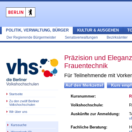
POLITIK, VERWALTUNG, BÜRGER
KULTUR & AUSGEHEN
T
Der Regierende Bürgermeister
Senatsverwaltungen
Bezirksämter
Präzision und Elegan
Frauentechnik
Für Teilnehmende mit Vorke
Startseite
Kursnummer:
R
Zu den zwölf Berliner
Volkshochschulen
Volkshochschule:
R
Wir über uns
Auskünfte zur Anmeldung:
T
v
Kurssuche
Fachliche Beratung:
H
s