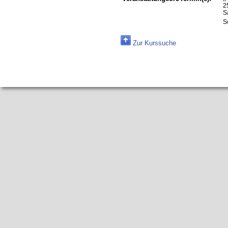
2
S
S
Zur Kurssuche