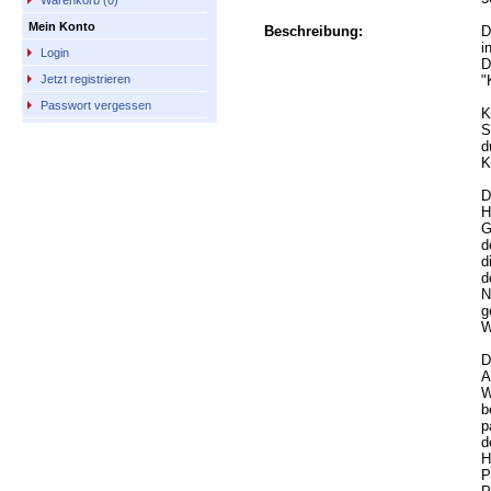
Warenkorb (0)
Mein Konto
Beschreibung:
D
i
Login
D
"
Jetzt registrieren
Passwort vergessen
K
S
d
K
D
H
G
d
d
d
N
g
W
D
A
W
b
p
d
H
P