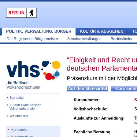
POLITIK, VERWALTUNG, BÜRGER
KULTUR & AUSGEHEN
T
Der Regierende Bürgermeister
Senatsverwaltungen
Bezirksämter
"Einigkeit und Recht u
deutschen Parlamenta
Präsenzkurs mit der Möglichk
Startseite
Kursnummer:
S
Zu den zwölf Berliner
Volkshochschulen
Volkshochschule:
S
Wir über uns
Auskünfte zur Anmeldung:
T
w
Kurssuche
Fachliche Beratung:
H
5