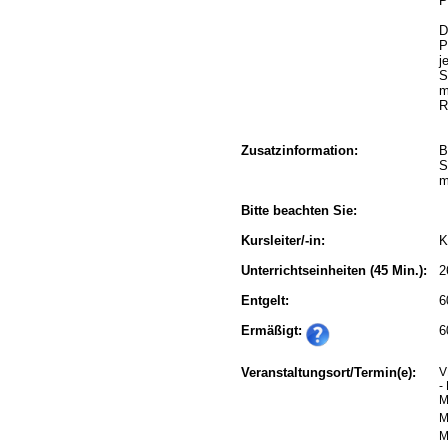
P
D
P
j
S
m
R
Zusatzinformation:
B
S
m
Bitte beachten Sie:
Kursleiter/-in:
K
Unterrichtseinheiten
(45 Min.):
2
Entgelt:
6
Ermäßigt:
6
Veranstaltungsort/Termin(e):
V
-
M
M
M