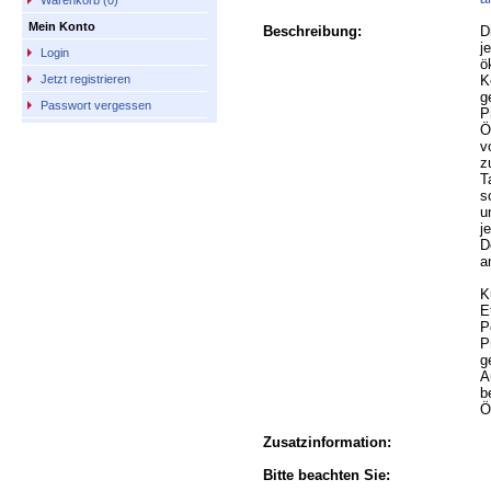
Warenkorb (0)
Mein Konto
Beschreibung:
D
j
Login
ö
K
Jetzt registrieren
g
Passwort vergessen
P
Ö
v
z
T
s
u
j
D
a
K
E
P
P
g
A
b
Ö
Zusatzinformation:
Bitte beachten Sie: