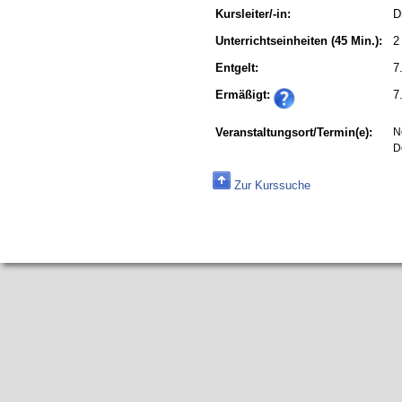
Kursleiter/-in:
D
Unterrichtseinheiten
(45 Min.):
2
Entgelt:
7
Ermäßigt:
7
Veranstaltungsort/Termin(e):
N
D
Zur Kurssuche