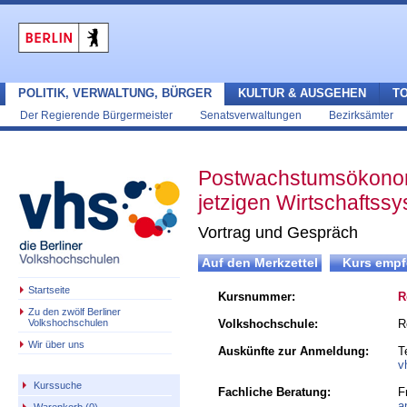
POLITIK, VERWALTUNG, BÜRGER
KULTUR & AUSGEHEN
T
Der Regierende Bürgermeister
Senatsverwaltungen
Bezirksämter
Postwachstumsökonomi
jetzigen Wirtschaftss
Vortrag und Gespräch
Startseite
Kursnummer:
R
Zu den zwölf Berliner
Volkshochschulen
Volkshochschule:
R
Wir über uns
Auskünfte zur Anmeldung:
T
v
Kurssuche
Fachliche Beratung:
F
a