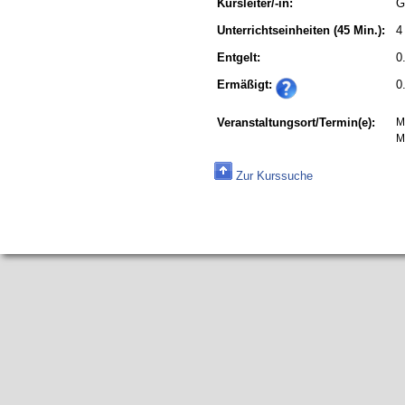
Kursleiter/-in:
G
Unterrichtseinheiten
(45 Min.):
4
Entgelt:
0
Ermäßigt:
0
Veranstaltungsort/Termin(e):
M
M
Zur Kurssuche