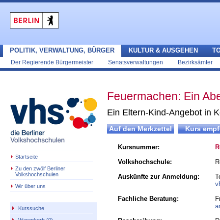
POLITIK, VERWALTUNG, BÜRGER
KULTUR & AUSGEHEN
T
Der Regierende Bürgermeister
Senatsverwaltungen
Bezirksämter
Feuermachen: Ein Aben
Ein Eltern-Kind-Angebot in
Kursnummer:
R
Startseite
Volkshochschule:
R
Zu den zwölf Berliner
Volkshochschulen
Auskünfte zur Anmeldung:
T
v
Wir über uns
Fachliche Beratung:
F
a
Kurssuche