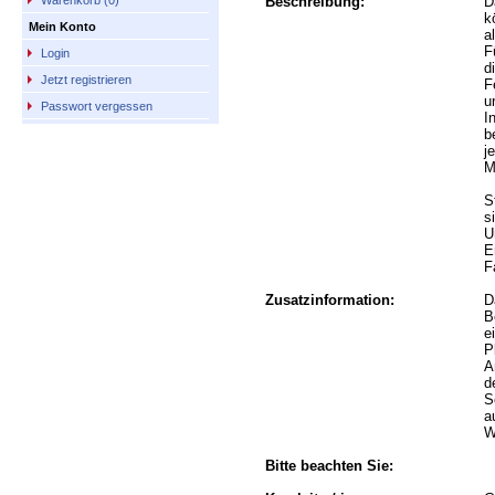
Beschreibung:
D
Warenkorb (0)
k
Mein Konto
a
F
Login
d
Jetzt registrieren
F
u
Passwort vergessen
I
b
j
M
S
s
U
E
F
Zusatzinformation:
D
B
e
P
A
d
S
a
W
Bitte beachten Sie: