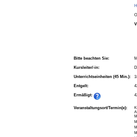
H
O
V
Bitte beachten Sie:
M
Kursleiter/-in:
D
Unterrichtseinheiten
(45 Min.):
1
Entgelt:
4
Ermäßigt:
4
Veranstaltungsort/Termin(e):
K
A
M
M
M
M