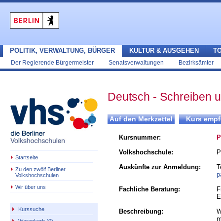
POLITIK, VERWALTUNG, BÜRGER
KULTUR & AUSGEHEN
T
Der Regierende Bürgermeister
Senatsverwaltungen
Bezirksämter
Deutsch - Schreiben u
Kursnummer:
P
Volkshochschule:
P
Startseite
Auskünfte zur Anmeldung:
T
Zu den zwölf Berliner
p
Volkshochschulen
Wir über uns
Fachliche Beratung:
F
E
Kurssuche
Beschreibung:
W
m