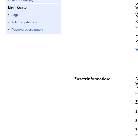
Warenkorb (0)
S
W
Mein Konto
A
Login
R
S
Jetzt registrieren
u
Passwort vergessen
F
S
W
Zusatzinformation:
A
W
P
p
Z
1
2
3
r