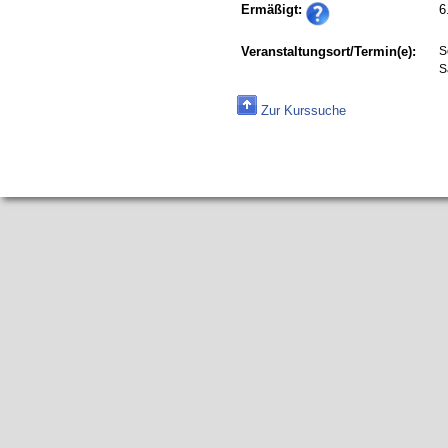
Ermäßigt:
6
Veranstaltungsort/Termin(e):
S
S
Zur Kurssuche