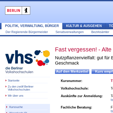
POLITIK, VERWALTUNG, BÜRGER
KULTUR & AUSGEHEN
T
Der Regierende Bürgermeister
Senatsverwaltungen
Bezirksämter
Fast vergessen! - Al
Nutzpflanzenvielfalt: gut für
Geschmack
Startseite
Kursnummer:
T
Zu den zwölf Berliner
Volkshochschule:
T
Volkshochschulen
Wir über uns
Auskünfte zur Anmeldung:
T
t
Fachliche Beratung:
F
Kurssuche
t