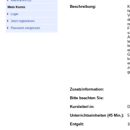
Warenkorb (0)
Beschreibung:
K
Mein Konto
h
Login
V
d
Jetzt registrieren
r
F
Passwort vergessen
s
A
l
l
e
G
k
e
z
g
Zusatzinformation:
Bitte beachten Sie:
Kursleiter/-in:
D
Unterrichtseinheiten
(45 Min.):
5
Entgelt:
1