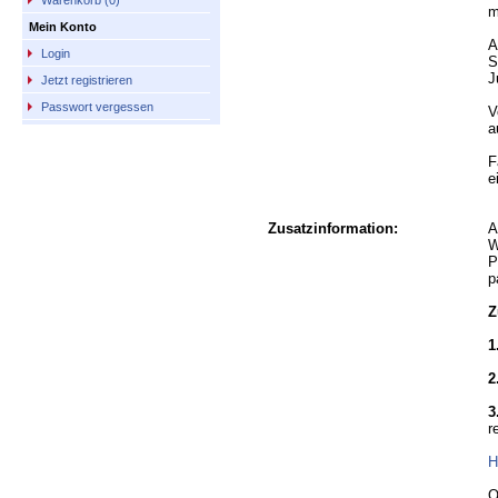
Warenkorb (0)
m
Mein Konto
A
Login
S
J
Jetzt registrieren
Passwort vergessen
V
a
F
e
Zusatzinformation:
A
W
P
p
Z
1
2
3
r
H
O