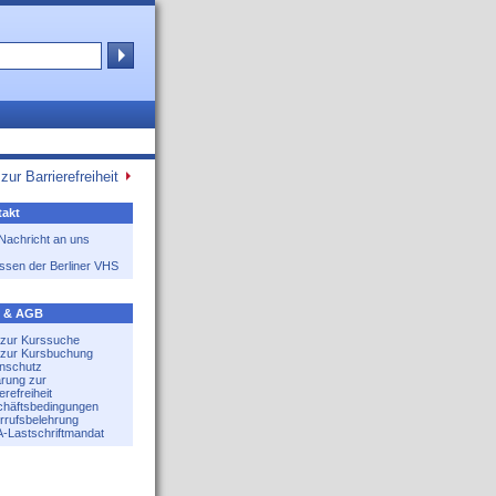
zur Barrierefreiheit
akt
 Nachricht an uns
ssen der Berliner VHS
e & AGB
e zur Kurssuche
e zur Kursbuchung
nschutz
ärung zur
erefreiheit
häftsbedingungen
rrufsbelehrung
-Lastschriftmandat