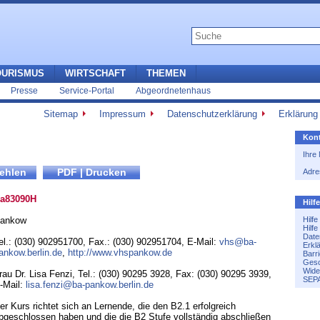
OURISMUS
WIRTSCHAFT
THEMEN
Presse
Service-Portal
Abgeordnetenhaus
Sitemap
Impressum
Datenschutzerklärung
Erklärung 
Kont
Ihre
Adre
a83090H
Hilf
ankow
Hilf
Hilf
Date
el.: (030) 902951700
,
Fax.: (030) 902951704
,
E-Mail:
vhs@ba-
Erkl
ankow.berlin.de
,
http://www.vhspankow.de
Barri
Gesc
Wide
rau Dr. Lisa Fenzi, Tel.: (030) 90295 3928, Fax: (030) 90295 3939,
SEPA
-Mail:
lisa.fenzi@ba-pankow.berlin.de
er Kurs richtet sich an Lernende, die den B2.1 erfolgreich
bgeschlossen haben und die die B2 Stufe vollständig abschließen