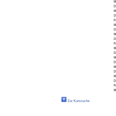
M
D
M
D
F
M
D
M
D
F
M
D
M
D
M
D
M
D
F
M
Zur Kurssuche