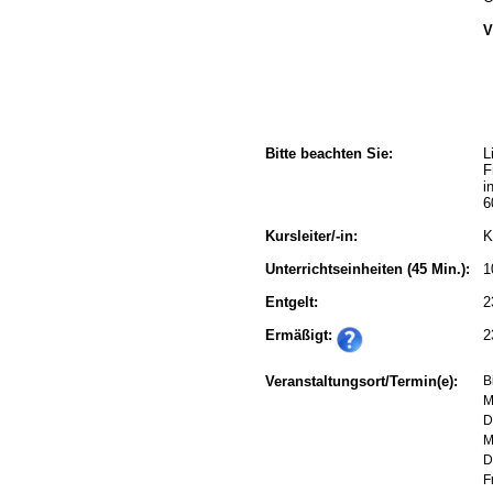
V
Bitte beachten Sie:
L
F
i
6
Kursleiter/-in:
K
Unterrichtseinheiten
(45 Min.):
1
Entgelt:
2
Ermäßigt:
2
Veranstaltungsort/Termin(e):
B
M
D
M
D
F