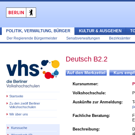
POLITIK, VERWALTUNG, BÜRGER
KULTUR & AUSGEHEN
T
Der Regierende Bürgermeister
Senatsverwaltungen
Bezirksämter
Deutsch B2.2
Kursnummer:
P
Volkshochschule:
P
Startseite
Auskünfte zur Anmeldung:
T
Zu den zwölf Berliner
p
Volkshochschulen
Wir über uns
Fachliche Beratung:
F
E
Kurssuche
Beschreibung:
D
a