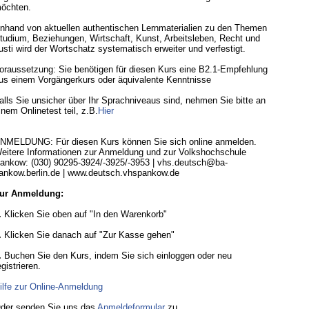
öchten.
nhand von aktuellen authentischen Lernmaterialien zu den Themen
tudium, Beziehungen, Wirtschaft, Kunst, Arbeitsleben, Recht und
usti wird der Wortschatz systematisch erweiter und verfestigt.
oraussetzung: Sie benötigen für diesen Kurs eine B2.1-Empfehlung
us einem Vorgängerkurs oder äquivalente Kenntnisse
alls Sie unsicher über Ihr Sprachniveaus sind, nehmen Sie bitte an
inem Onlinetest teil, z.B.
Hier
NMELDUNG: Für diesen Kurs können Sie sich online anmelden.
eitere Informationen zur Anmeldung und zur Volkshochschule
ankow: (030) 90295-3924/-3925/-3953 | vhs.deutsch@ba-
ankow.berlin.de | www.deutsch.vhspankow.de
ur Anmeldung:
.
Klicken Sie oben auf "In den Warenkorb"
.
Klicken Sie danach auf "Zur Kasse gehen"
.
Buchen Sie den Kurs, indem Sie sich einloggen oder neu
egistrieren.
ilfe zur Online-Anmeldung
der senden Sie uns das
Anmeldeformular
zu.