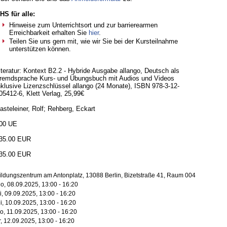
HS für alle:
Hinweise zum Unterrichtsort und zur barrierearmen
Erreichbarkeit erhalten Sie
hier
.
Teilen Sie uns gern mit, wie wir Sie bei der Kursteilnahme
unterstützen können.
iteratur: Kontext B2.2 - Hybride Ausgabe allango, Deutsch als
remdsprache Kurs- und Übungsbuch mit Audios und Videos
nklusive Lizenzschlüssel allango (24 Monate), ISBN 978-3-12-
05412-6, Klett Verlag, 25,99€
asteleiner, Rolf; Rehberg, Eckart
00 UE
35.00 EUR
35.00 EUR
ildungszentrum am Antonplatz, 13088 Berlin, Bizetstraße 41, Raum 004
o, 08.09.2025, 13:00 - 16:20
i, 09.09.2025, 13:00 - 16:20
i, 10.09.2025, 13:00 - 16:20
o, 11.09.2025, 13:00 - 16:20
r, 12.09.2025, 13:00 - 16:20