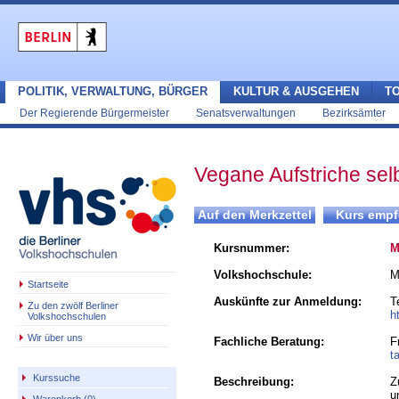
POLITIK, VERWALTUNG, BÜRGER
KULTUR & AUSGEHEN
T
Der Regierende Bürgermeister
Senatsverwaltungen
Bezirksämter
Vegane Aufstriche sel
Kursnummer:
M
Volkshochschule:
M
Startseite
Auskünfte zur Anmeldung:
T
Zu den zwölf Berliner
h
Volkshochschulen
Wir über uns
Fachliche Beratung:
F
t
Kurssuche
Beschreibung:
Z
u