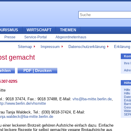
OURISMUS
WIRTSCHAFT
THEMEN
Presse
Service-Portal
Abgeordnetenhaus
Sitemap
Impressum
Datenschutzerklärung
Erklärung 
bst gemacht
Kont
Ihre
Adre
i307-029S
Hilf
itte
Hilf
Hilf
Date
el.: 9018 37474
,
Fax.: 9018 37488
,
E-Mail:
vhs@ba-mitte.berlin.de
,
Erkl
ttp://www.berlin.de/vhsmitte
Barri
Gesc
Wide
rau Tanja Waldeck, Tel.: (030) 9018-37424, E-Mail:
SEPA
anja.waldeck@ba-mitte.berlin.de
u einer leckeren Brotzeit gehören Aufstriche einfach dazu. Einfache
nd leckere Rezepte für selbst gemachte vegane Brotaufstriche aus