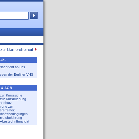
zur Barrierefreiheit
akt
 Nachricht an uns
ssen der Berliner VHS
e & AGB
e zur Kurssuche
e zur Kursbuchung
nschutz
ärung zur
erefreiheit
häftsbedingungen
rrufsbelehrung
-Lastschriftmandat