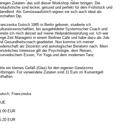
enigen Zutaten- das soll dieser Workshop näher bringen. Die
rotaufstriche sind lecker, gesund und perfekt für dein Frühstück und
bendbrot. Als Gemüseaufstrich eignen sie sich auch ideal als
erzhaften Dip.
ranczeska Gutsch 1985 in Berlin geboren, studierte ich
ulturwissenschaftlen, bin ausgebildeter Systemischer Coach und
ereite ich mich derzeit auf meine Heilpraktikerprüfung vor. Ich war
ange Zeit Managerin in einem Berliner Café und habe dazu als Job-
nd Gesundheitscoach gearbeitet. Nun komme ich meiner
eidenschaft als Dozentin und astrologischer Beraterin nach. Mein
ersönliches Interesse gilt der Psychologie, dem Reisen,
yurvedischem Essen, Yin Yoga und dem modernen Tanz.
itte ein kleines Gefäß (Glas) für den eigenen Gewürzmix
itbringen. Für verwendete Zutaten sind 11 Euro im Kursentgelt
nthalten.
utsch, Franczeska
 UE
1.00 EUR
5.20 EUR