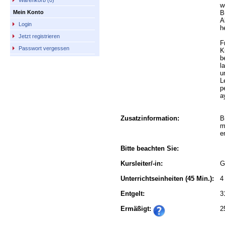
Warenkorb (0)
w
B
Mein Konto
A
Login
h
Jetzt registrieren
F
Passwort vergessen
K
b
l
u
L
p
a
Zusatzinformation:
B
m
e
Bitte beachten Sie:
Kursleiter/-in:
G
Unterrichtseinheiten
(45 Min.):
4
Entgelt:
3
Ermäßigt:
2