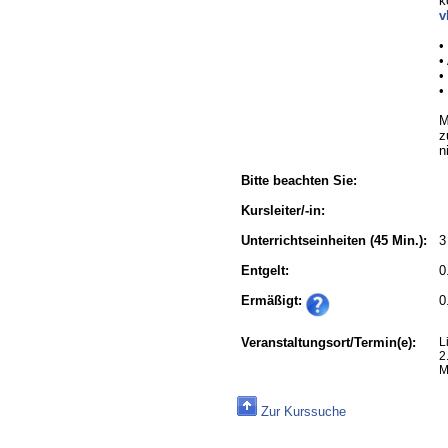
k
v
•
•
•
•
M
z
n
Bitte beachten Sie:
Kursleiter/-in:
Unterrichtseinheiten
(45 Min.):
3
Entgelt:
0
Ermäßigt:
0
Veranstaltungsort/Termin(e):
L
2
M
Zur Kurssuche