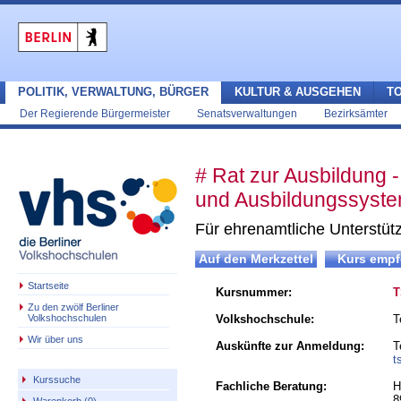
POLITIK, VERWALTUNG, BÜRGER
KULTUR & AUSGEHEN
T
Der Regierende Bürgermeister
Senatsverwaltungen
Bezirksämter
# Rat zur Ausbildung -
und Ausbildungssyst
Für ehrenamtliche Unterstüt
Startseite
Kursnummer:
T
Zu den zwölf Berliner
Volkshochschulen
Volkshochschule:
T
Wir über uns
Auskünfte zur Anmeldung:
T
t
Kurssuche
Fachliche Beratung:
H
8