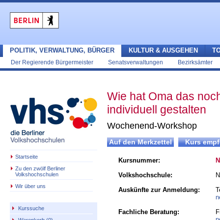
POLITIK, VERWALTUNG, BÜRGER
KULTUR & AUSGEHEN
T
Der Regierende Bürgermeister
Senatsverwaltungen
Bezirksämter
Wie hat Oma das noch
individuell gestalten
Wochenend-Workshop
Startseite
Kursnummer:
N
Zu den zwölf Berliner
Volkshochschulen
Volkshochschule:
N
Wir über uns
Auskünfte zur Anmeldung:
T
n
Kurssuche
Fachliche Beratung:
F
n