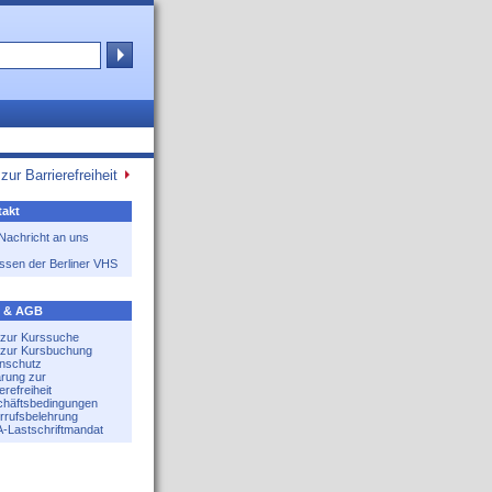
zur Barrierefreiheit
akt
 Nachricht an uns
ssen der Berliner VHS
e & AGB
e zur Kurssuche
e zur Kursbuchung
nschutz
ärung zur
erefreiheit
häftsbedingungen
rrufsbelehrung
-Lastschriftmandat