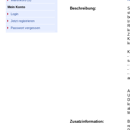
Warenkorb (0)
Mein Konto
Beschreibung:
S
s
Login
b
I
Jetzt registrieren
R
Passwort vergessen
k
Z
K
k
K
-
s
-
-
-
a
A
U
D
k
a
M
Zusatzinformation:
B
r