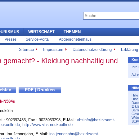
OURISMUS
WIRTSCHAFT
THEMEN
Presse
Service-Portal
Abgeordnetenhaus
Sitemap
Impressum
Datenschutzerklärung
Erklärung 
 gemacht? - Kleidung nachhaltig und
Kont
Ihre
Adre
Hilf
Hilf
Hilf
k-N584s
Date
Erkl
eukölln
Barri
Gesc
Wide
el.: 902392433
,
Fax.: 9023953298
,
E-Mail:
vhsinfo@bezirksamt-
SEPA
eukoelln.de
,
http://www.vhs-neukoelln.de
rau Ina Jennerjahn, E-Mail:
ina.jennerjahn@bezirksamt-
eukoelln.de