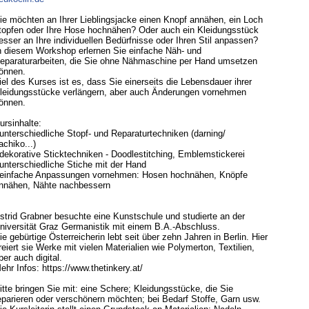
ie möchten an Ihrer Lieblingsjacke einen Knopf annähen, ein Loch
topfen oder Ihre Hose hochnähen? Oder auch ein Kleidungsstück
esser an Ihre individuellen Bedürfnisse oder Ihren Stil anpassen?
n diesem Workshop erlernen Sie einfache Näh- und
eparaturarbeiten, die Sie ohne Nähmaschine per Hand umsetzen
önnen.
iel des Kurses ist es, dass Sie einerseits die Lebensdauer ihrer
leidungsstücke verlängern, aber auch Änderungen vornehmen
önnen.
ursinhalte:
 unterschiedliche Stopf- und Reparaturtechniken (darning/
achiko...)
 dekorative Sticktechniken - Doodlestitching, Emblemstickerei
 unterschiedliche Stiche mit der Hand
 einfache Anpassungen vornehmen: Hosen hochnähen, Knöpfe
nnähen, Nähte nachbessern
strid Grabner besuchte eine Kunstschule und studierte an der
niversität Graz Germanistik mit einem B.A.-Abschluss.
ie gebürtige Österreicherin lebt seit über zehn Jahren in Berlin. Hier
reiert sie Werke mit vielen Materialien wie Polymerton, Textilien,
ber auch digital.
ehr Infos: https://www.thetinkery.at/
itte bringen Sie mit: eine Schere; Kleidungsstücke, die Sie
eparieren oder verschönern möchten; bei Bedarf Stoffe, Garn usw.