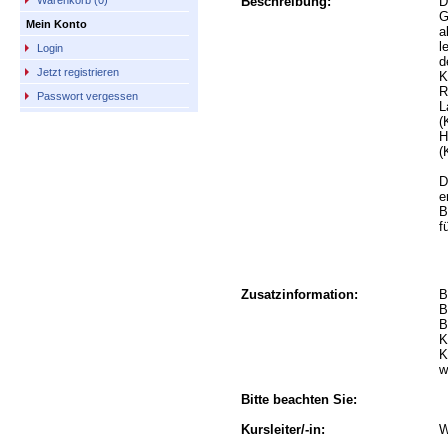
Beschreibung:
D
Warenkorb (0)
G
Mein Konto
a
l
Login
d
Jetzt registrieren
K
R
Passwort vergessen
L
(
H
(
D
e
B
f
Zusatzinformation:
B
B
B
K
K
w
Bitte beachten Sie:
Kursleiter/-in:
W