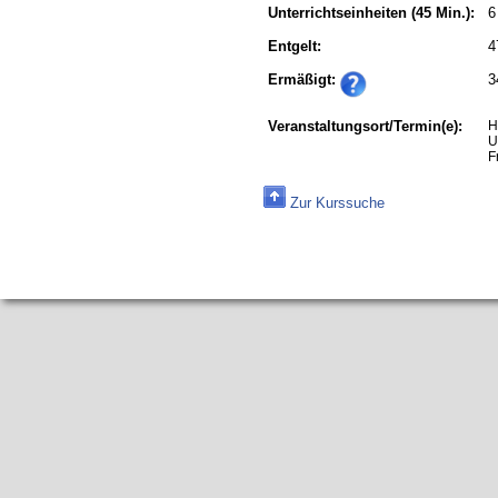
Unterrichtseinheiten
(45 Min.):
6
Entgelt:
4
Ermäßigt:
3
Veranstaltungsort/Termin(e):
H
U
F
Zur Kurssuche