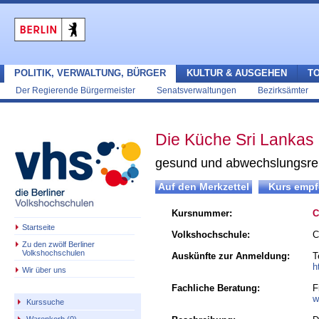
POLITIK, VERWALTUNG, BÜRGER
KULTUR & AUSGEHEN
T
Der Regierende Bürgermeister
Senatsverwaltungen
Bezirksämter
Die Küche Sri Lankas (
gesund und abwechslungsre
Kursnummer:
C
Startseite
Volkshochschule:
C
Zu den zwölf Berliner
Volkshochschulen
Auskünfte zur Anmeldung:
T
h
Wir über uns
Fachliche Beratung:
F
w
Kurssuche