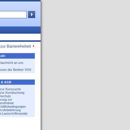
zur Barrierefreiheit
akt
 Nachricht an uns
ssen der Berliner VHS
e & AGB
e zur Kurssuche
e zur Kursbuchung
nschutz
ärung zur
erefreiheit
häftsbedingungen
rrufsbelehrung
-Lastschriftmandat