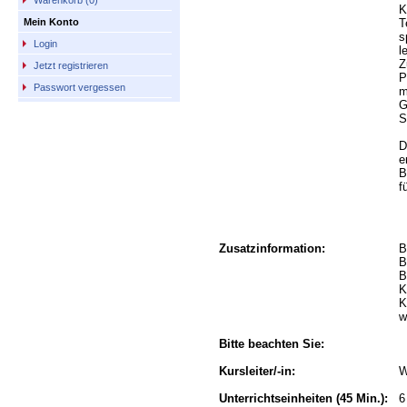
Warenkorb (0)
K
T
Mein Konto
s
Login
l
Z
Jetzt registrieren
P
Passwort vergessen
m
G
S
D
e
B
f
Zusatzinformation:
B
B
B
K
K
w
Bitte beachten Sie:
Kursleiter/-in:
W
Unterrichtseinheiten
(45 Min.):
6