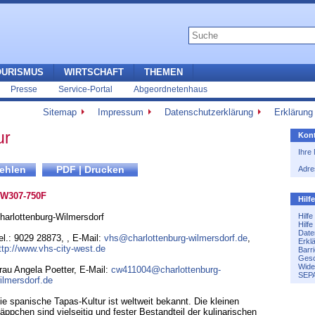
OURISMUS
WIRTSCHAFT
THEMEN
Presse
Service-Portal
Abgeordnetenhaus
Sitemap
Impressum
Datenschutzerklärung
Erklärung 
ur
Kont
Ihre
Adre
W307-750F
Hilf
harlottenburg-Wilmersdorf
Hilf
Hilf
Date
el.: 9029 28873
,
,
E-Mail:
vhs@charlottenburg-wilmersdorf.de
,
Erkl
ttp://www.vhs-city-west.de
Barri
Gesc
Wide
rau Angela Poetter, E-Mail:
cw411004@charlottenburg-
SEPA
ilmersdorf.de
ie spanische Tapas-Kultur ist weltweit bekannt. Die kleinen
äppchen sind vielseitig und fester Bestandteil der kulinarischen