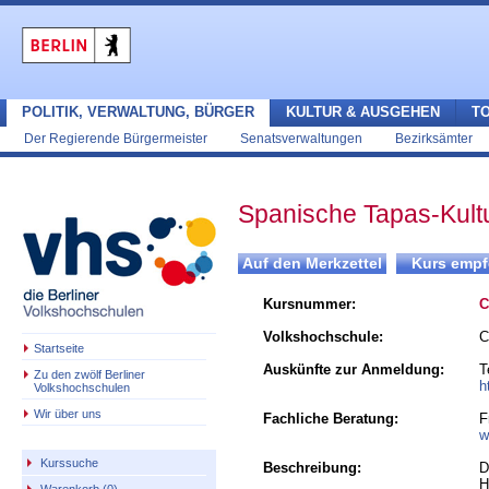
POLITIK, VERWALTUNG, BÜRGER
KULTUR & AUSGEHEN
T
Der Regierende Bürgermeister
Senatsverwaltungen
Bezirksämter
Spanische Tapas-Kult
Kursnummer:
C
Volkshochschule:
C
Startseite
Auskünfte zur Anmeldung:
T
Zu den zwölf Berliner
h
Volkshochschulen
Wir über uns
Fachliche Beratung:
F
w
Kurssuche
Beschreibung:
D
H