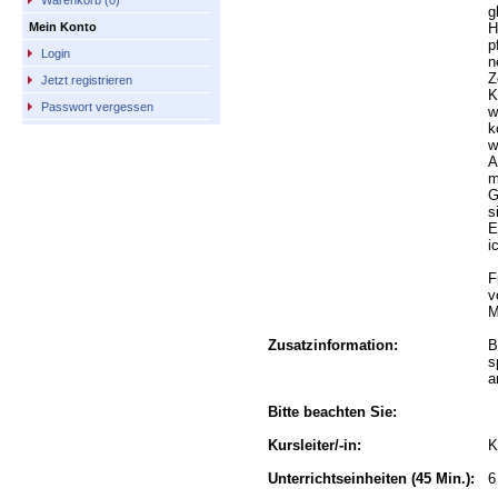
Warenkorb (0)
g
H
Mein Konto
p
Login
n
Z
Jetzt registrieren
K
Passwort vergessen
w
k
w
A
m
G
s
E
i
F
v
M
Zusatzinformation:
B
s
a
Bitte beachten Sie:
Kursleiter/-in:
K
Unterrichtseinheiten
(45 Min.):
6