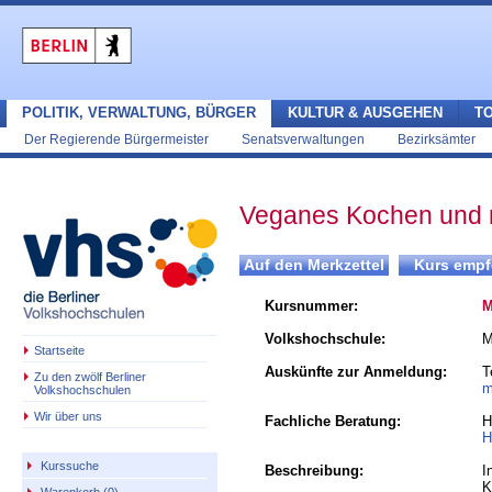
POLITIK, VERWALTUNG, BÜRGER
KULTUR & AUSGEHEN
T
Der Regierende Bürgermeister
Senatsverwaltungen
Bezirksämter
Veganes Kochen und r
Kursnummer:
M
Volkshochschule:
M
Startseite
Auskünfte zur Anmeldung:
T
Zu den zwölf Berliner
m
Volkshochschulen
Wir über uns
Fachliche Beratung:
H
H
Kurssuche
Beschreibung:
I
K