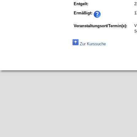
Entgelt:
2
Ermäßigt:
1
Veranstaltungsort/Termin(e):
V
S
Zur Kurssuche