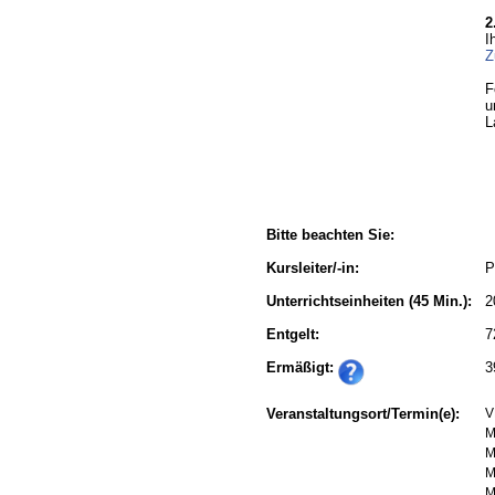
2
I
Z
F
u
L
Bitte beachten Sie:
Kursleiter/-in:
P
Unterrichtseinheiten
(45 Min.):
2
Entgelt:
7
Ermäßigt:
3
Veranstaltungsort/Termin(e):
V
M
M
M
M