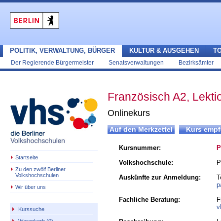
POLITIK, VERWALTUNG, BÜRGER
KULTUR & AUSGEHEN
T
Der Regierende Bürgermeister
Senatsverwaltungen
Bezirksämter
Französisch A2, Lekti
Onlinekurs
Kursnummer:
P
Startseite
Volkshochschule:
P
Zu den zwölf Berliner
Volkshochschulen
Auskünfte zur Anmeldung:
T
p
Wir über uns
Fachliche Beratung:
F
v
Kurssuche