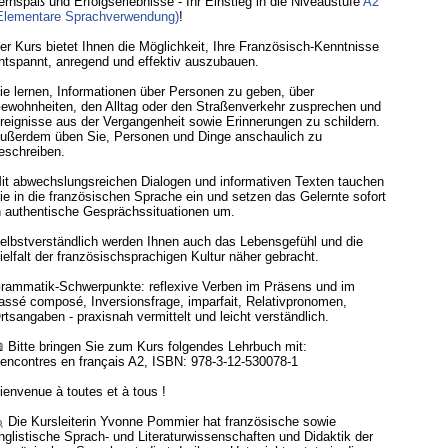
ernspaß und Erfolgserlebnisse - Ihr Einstieg in die Niveaustufe
A2
Elementare Sprachverwendung)
!
er Kurs bietet Ihnen die Möglichkeit, Ihre Französisch-Kenntnisse
ntspannt, anregend und effektiv auszubauen.
ie lernen, Informationen über Personen zu geben, über
ewohnheiten, den Alltag oder den Straßenverkehr zusprechen und
reignisse aus der Vergangenheit sowie Erinnerungen zu schildern.
ußerdem üben Sie, Personen und Dinge anschaulich zu
eschreiben.
it abwechslungsreichen Dialogen und informativen Texten tauchen
ie in die französischen Sprache ein und setzen das Gelernte sofort
n authentische Gesprächssituationen um.
elbstverständlich werden Ihnen auch das Lebensgefühl und die
ielfalt der französischsprachigen Kultur näher gebracht.
rammatik-Schwerpunkte: reflexive Verben im Präsens und im
assé composé, Inversionsfrage, imparfait, Relativpronomen,
rtsangaben - praxisnah vermittelt und leicht verständlich.
 Bitte bringen Sie zum Kurs folgendes Lehrbuch mit:
encontres en français A2, ISBN: 978-3-12-530078-1
ienvenue à toutes et à tous !
 Die Kursleiterin Yvonne Pommier hat französische sowie
nglistische Sprach- und Literaturwissenschaften und Didaktik der