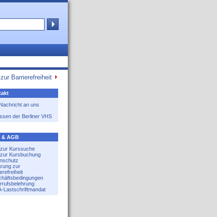
zur Barrierefreiheit
akt
 Nachricht an uns
ssen der Berliner VHS
e & AGB
e zur Kurssuche
e zur Kursbuchung
nschutz
ärung zur
erefreiheit
häftsbedingungen
rrufsbelehrung
-Lastschriftmandat