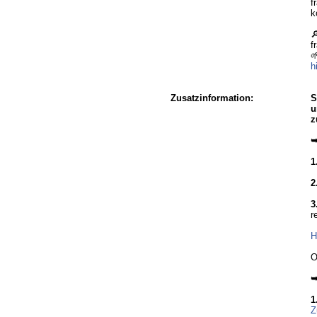
f
k

f

h
Zusatzinformation:
S
u
z
➥
1
2
3
r
H
O
➥
1
Z