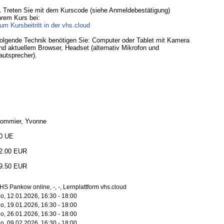
.
Treten Sie mit dem Kurscode (siehe Anmeldebestätigung)
hrem Kurs bei:
um Kursbeitritt in der vhs.cloud
olgende Technik benötigen Sie: Computer oder Tablet mit Kamera
nd aktuellem Browser, Headset (alternativ Mikrofon und
autsprecher).
ommier, Yvonne
0 UE
2.00 EUR
9.50 EUR
HS Pankow online, -, -, Lernplattform vhs.cloud
o, 12.01.2026, 16:30 - 18:00
o, 19.01.2026, 16:30 - 18:00
o, 26.01.2026, 16:30 - 18:00
o, 09.02.2026, 16:30 - 18:00