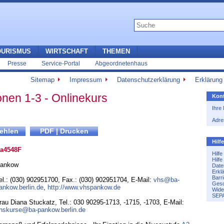
OURISMUS
WIRTSCHAFT
THEMEN
Presse
Service-Portal
Abgeordnetenhaus
Sitemap
Impressum
Datenschutzerklärung
Erklärung 
onen 1-3 - Onlinekurs
Kont
Ihre
Adre
Hilf
a4548F
Hilf
Hilf
ankow
Date
Erkl
Barri
el.: (030) 902951700
,
Fax.: (030) 902951704
,
E-Mail:
vhs@ba-
Gesc
ankow.berlin.de
,
http://www.vhspankow.de
Wide
SEPA
rau Diana Stuckatz, Tel.: 030 90295-1713, -1715, -1703, E-Mail:
hskurse@ba-pankow.berlin.de