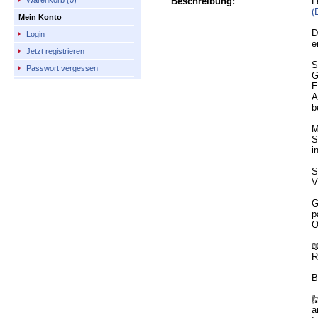
Beschreibung:
L
Warenkorb (0)
(
Mein Konto
D
Login
e
Jetzt registrieren
S
Passwort vergessen
G
E
A
b
M
S
i
S
V
G
p
O

R
B

a