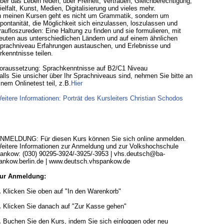
ber das Leben reden, über Freiheit, Vertrauen, Gleichberechtigung,
ielfalt, Kunst, Medien, Digitalisierung und vieles mehr.
n meinen Kursen geht es nicht um Grammatik, sondern um
pontanität, die Möglichkeit sich einzulassen, loszulassen und
raufloszureden: Eine Haltung zu finden und sie formulieren, mit
euten aus unterschiedlichen Ländern und auf einem ähnlichen
prachniveau Erfahrungen austauschen, und Erlebnisse und
rkenntnisse teilen.
oraussetzung: Sprachkenntnisse auf B2/C1 Niveau
alls Sie unsicher über Ihr Sprachniveaus sind, nehmen Sie bitte an
inem Onlinetest teil, z.B.
Hier
eitere Informationen: Porträt des Kursleiters Christian Schodos
NMELDUNG: Für diesen Kurs können Sie sich online anmelden.
eitere Informationen zur Anmeldung und zur Volkshochschule
ankow: (030) 90295-3924/-3925/-3953 | vhs.deutsch@ba-
ankow.berlin.de | www.deutsch.vhspankow.de
ur Anmeldung:
.
Klicken Sie oben auf "In den Warenkorb"
.
Klicken Sie danach auf "Zur Kasse gehen"
.
Buchen Sie den Kurs, indem Sie sich einloggen oder neu