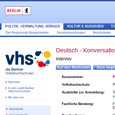
POLITIK, VERWALTUNG, BÜRGER
KULTUR & AUSGEHEN
T
Der Regierende Bürgermeister
Senatsverwaltungen
Bezirksämter
Deutsch - Konversation
intensiv
Kursnummer:
P
Startseite
Volkshochschule:
P
Zu den zwölf Berliner
Volkshochschulen
Auskünfte zur Anmeldung:
T
p
Wir über uns
Fachliche Beratung:
F
E
Kurssuche