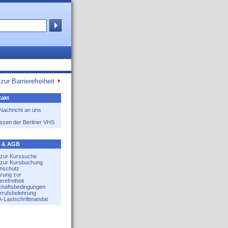
zur Barrierefreiheit
akt
 Nachricht an uns
ssen der Berliner VHS
e & AGB
e zur Kurssuche
e zur Kursbuchung
nschutz
ärung zur
erefreiheit
häftsbedingungen
rrufsbelehrung
-Lastschriftmandat