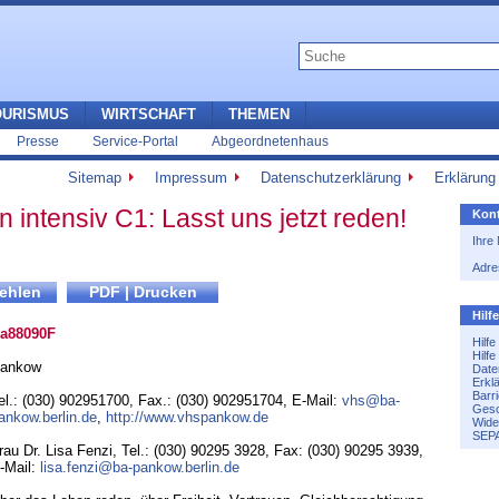
OURISMUS
WIRTSCHAFT
THEMEN
Presse
Service-Portal
Abgeordnetenhaus
Sitemap
Impressum
Datenschutzerklärung
Erklärung 
 intensiv C1: Lasst uns jetzt reden!
Kont
Ihre
Adre
Hilf
a88090F
Hilf
Hilf
ankow
Date
Erkl
Barri
el.: (030) 902951700
,
Fax.: (030) 902951704
,
E-Mail:
vhs@ba-
Gesc
ankow.berlin.de
,
http://www.vhspankow.de
Wide
SEPA
rau Dr. Lisa Fenzi, Tel.: (030) 90295 3928, Fax: (030) 90295 3939,
-Mail:
lisa.fenzi@ba-pankow.berlin.de