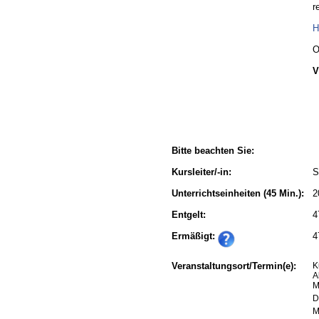
r
H
O
V
Bitte beachten Sie:
Kursleiter/-in:
S
Unterrichtseinheiten
(45 Min.):
2
Entgelt:
4
Ermäßigt:
4
Veranstaltungsort/Termin(e):
K
A
M
D
M