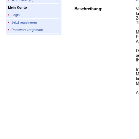
Warenkorb (0)
Mein Konto
Beschreibung:
V
k
Login
Z
T
Jetzt registrieren
Passwort vergessen
M
P
A
D
a
I
I
M
b
M
A