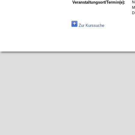
Veranstaltungsort/Termin(e):
N
M
D
Zur Kurssuche