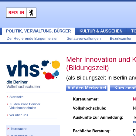
POLITIK, VERWALTUNG, BÜRGER
KULTUR & AUSGEHEN
T
Der Regierende Bürgermeister
Senatsverwaltungen
Bezirksämter
Mehr Innovation und Kr
(Bildungszeit)
(als Bildungszeit in Berlin a
Startseite
Kursnummer:
N
Zu den zwölf Berliner
Volkshochschulen
Volkshochschule:
N
Wir über uns
Auskünfte zur Anmeldung:
T
n
Kurssuche
Fachliche Beratung:
F
S