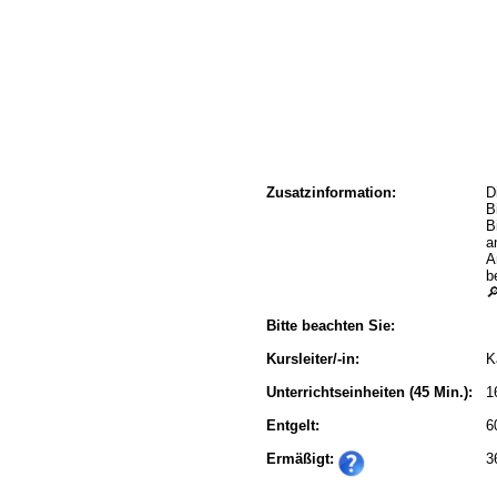
Zusatzinformation:
D
B
B
a
A
b

Bitte beachten Sie:
Kursleiter/-in:
K
Unterrichtseinheiten
(45 Min.):
1
Entgelt:
6
Ermäßigt:
3