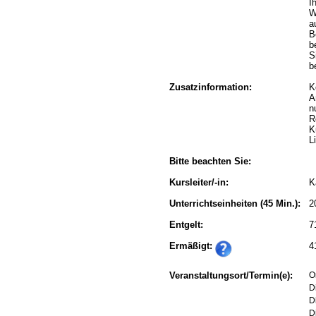
I
W
a
B
b
S
b
Zusatzinformation:
K
A
n
R
K
L
Bitte beachten Sie:
Kursleiter/-in:
K
Unterrichtseinheiten
(45 Min.):
2
Entgelt:
7
Ermäßigt:
4
Veranstaltungsort/Termin(e):
On
D
D
D