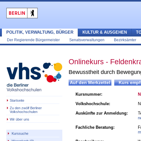
POLITIK, VERWALTUNG, BÜRGER
KULTUR & AUSGEHEN
T
Der Regierende Bürgermeister
Senatsverwaltungen
Bezirksämter
Onlinekurs - Feldenkra
Bewusstheit durch Bewegun
Kursnummer:
N
Startseite
Volkshochschule:
N
Zu den zwölf Berliner
Volkshochschulen
Auskünfte zur Anmeldung:
T
n
Wir über uns
Fachliche Beratung:
F
m
Kurssuche