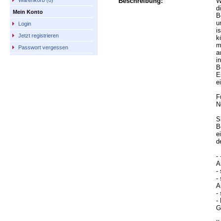
Beschreibung:
W
Warenkorb (0)
d
Mein Konto
B
u
Login
i
Jetzt registrieren
k
m
Passwort vergessen
a
i
B
E
e
F
N
S
B
e
d
- 
A
-
-
A
-
-
G