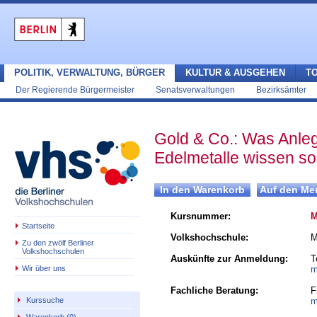
POLITIK, VERWALTUNG, BÜRGER
KULTUR & AUSGEHEN
T
Der Regierende Bürgermeister
Senatsverwaltungen
Bezirksämter
Gold & Co.: Was Anle
Edelmetalle wissen sol
Kursnummer:
M
Startseite
Volkshochschule:
M
Zu den zwölf Berliner
Volkshochschulen
Auskünfte zur Anmeldung:
T
Wir über uns
m
Fachliche Beratung:
F
m
Kurssuche