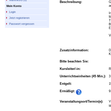
Warenkorb (0)
Beschreibung:
G
a
Mein Konto
Login
I
M
Jetzt registrieren
T
B
Passwort vergessen
E
V
Zusatzinformation:
D
K
Bitte beachten Sie:
Kursleiter/-in:
R
Unterrichtseinheiten
(45 Min.):
3
Entgelt:
1
Ermäßigt:
9
Veranstaltungsort/Termin(e):
V
M