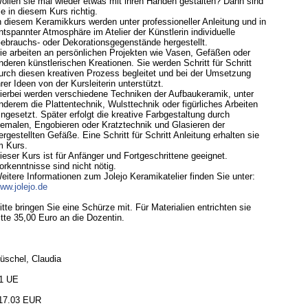
ollen sie mal wieder etwas mit ihren Händen gestalten? Dann sind
ie in diesem Kurs richtig.
n diesem Keramikkurs werden unter professioneller Anleitung und in
ntspannter Atmosphäre im Atelier der Künstlerin individuelle
ebrauchs- oder Dekorationsgegenstände hergestellt.
ie arbeiten an persönlichen Projekten wie Vasen, Gefäßen oder
nderen künstlerischen Kreationen. Sie werden Schritt für Schritt
urch diesen kreativen Prozess begleitet und bei der Umsetzung
hrer Ideen von der Kursleiterin unterstützt.
ierbei werden verschiedene Techniken der Aufbaukeramik, unter
nderem die Plattentechnik, Wulsttechnik oder figürliches Arbeiten
ingesetzt. Später erfolgt die kreative Farbgestaltung durch
emalen, Engobieren oder Kratztechnik und Glasieren der
ergestellten Gefäße. Eine Schritt für Schritt Anleitung erhalten sie
m Kurs.
ieser Kurs ist für Anfänger und Fortgeschrittene geeignet.
orkenntnisse sind nicht nötig.
eitere Informationen zum Jolejo Keramikatelier finden Sie unter:
ww.jolejo.de
itte bringen Sie eine Schürze mit. Für Materialien entrichten sie
itte 35,00 Euro an die Dozentin.
üschel, Claudia
1 UE
17.03 EUR