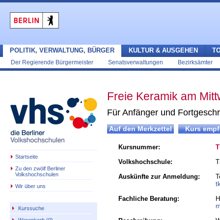
POLITIK, VERWALTUNG, BÜRGER
KULTUR & AUSGEHEN
T
Der Regierende Bürgermeister
Senatsverwaltungen
Bezirksämter
Freie Keramik am Mit
Für Anfänger und Fortgeschr
Kursnummer:
T
Startseite
Volkshochschule:
T
Zu den zwölf Berliner
Volkshochschulen
Auskünfte zur Anmeldung:
T
t
Wir über uns
Fachliche Beratung:
H
m
Kurssuche