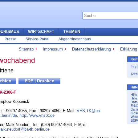
OURISMUS
WIRTSCHAFT
THEMEN
Presse
Service-Portal
Abgeordnetenhaus
Sitemap
Impressum
Datenschutzerklärung
Erklärung 
twochabend
Kont
Ihre
ittene
Adre
Hilf
K-2306-F
Hilf
Hilf
reptow-Köpenick
Date
Erkl
Barri
el.: 90297 4055
,
Fax.: 90297 4050
,
E-Mail:
VHS.TK@ba-
Gesc
k.berlin.de
,
http://www.vhstk.de
Wide
SEPA
err Maik Neudorf, Tel.: (030) 90297 4063, E-Mail:
aik.neudorf@ba-tk.berlin.de