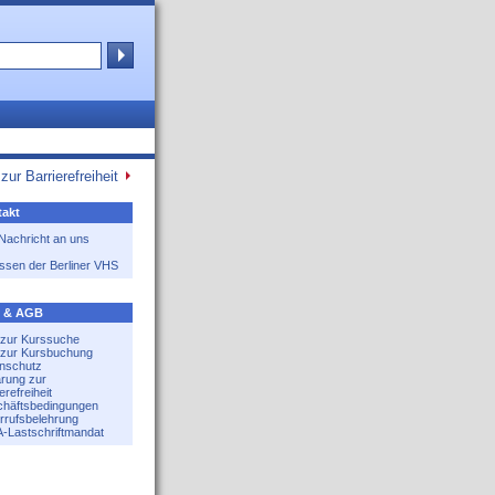
zur Barrierefreiheit
akt
 Nachricht an uns
ssen der Berliner VHS
e & AGB
e zur Kurssuche
e zur Kursbuchung
nschutz
ärung zur
erefreiheit
häftsbedingungen
rrufsbelehrung
-Lastschriftmandat