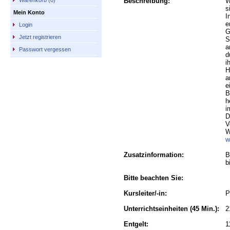
Beschreibung:
W
Warenkorb (0)
s
Mein Konto
I
e
Login
G
Jetzt registrieren
S
a
Passwort vergessen
d
i
H
a
e
B
h
i
D
V
W
w
Zusatzinformation:
B
b
Bitte beachten Sie:
Kursleiter/-in:
P
Unterrichtseinheiten
(45 Min.):
2
Entgelt:
1