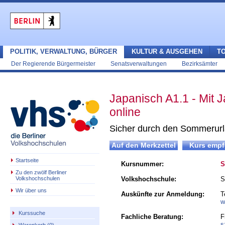
POLITIK, VERWALTUNG, BÜRGER
KULTUR & AUSGEHEN
T
Der Regierende Bürgermeister
Senatsverwaltungen
Bezirksämter
Japanisch A1.1 - Mit
online
Sicher durch den Sommerur
Startseite
Kursnummer:
S
Zu den zwölf Berliner
Volkshochschulen
Volkshochschule:
S
Wir über uns
Auskünfte zur Anmeldung:
T
w
Kurssuche
Fachliche Beratung:
F
s