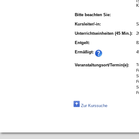
I
K
Bitte beachten Sie:
Kursleiter/-in:
S
Unterrichtseinheiten
(45 Min.):
2
Entgelt:
8
Ermäßigt:
4
Veranstaltungsort/Termin(e):
T
F
S
F
S
F
Zur Kurssuche