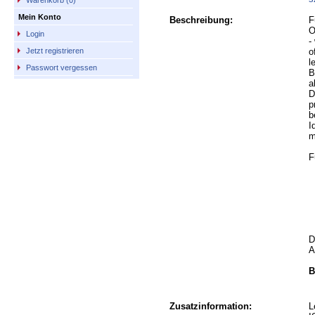
Warenkorb (0)
Mein Konto
Beschreibung:
F
O
Login
-
o
Jetzt registrieren
l
Passwort vergessen
B
a
D
p
b
I
m
F
D
A
B
Zusatzinformation:
L