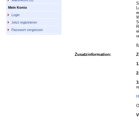
Warenkorb (0)
S
L
Mein Konto
e
Login
W
S
Jetzt registrieren
R
Passwort vergessen
e
u

Zusatzinformation:
Z
1
2
3
r
H
O
V