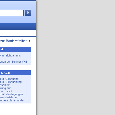
zur Barrierefreiheit
akt
 Nachricht an uns
ssen der Berliner VHS
e & AGB
e zur Kurssuche
e zur Kursbuchung
nschutz
ärung zur
erefreiheit
häftsbedingungen
rrufsbelehrung
-Lastschriftmandat