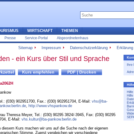
OURISMUS
WIRTSCHAFT
THEMEN
Presse
Service-Portal
Abgeordnetenhaus
Sitemap
Impressum
Datenschutzerklärung
Erklärung 
den - ein Kurs über Stil und Sprache
Kont
Ihre
Adre
a2062H
Hilf
ankow
Hilf
Hilf
Date
el.: (030) 902951700
,
Fax.: (030) 902951704
,
E-Mail:
vhs@ba-
Erkl
ankow.berlin.de
,
http://www.vhspankow.de
Barri
Gesc
Wide
rau Theresa Meyer, Tel.: (030) 90295 3824/-3945, Fax: (030) 90295
SEPA
704, E-Mail:
vhs.kultur@ba-pankow.berlin.de
n diesem Kurs machen wir uns auf die Suche nach der eigenen
iterarischen Stimme. Zuerst vergleichen wir verschiedene