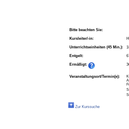
Bitte beachten Sie:
Kursleiter/-in:
H
Unterrichtseinheiten
(45 Min.):
1
Entgelt:
6
Ermäßigt:
3
Veranstaltungsort/Termin(e):
K
A
F
S
S
Zur Kurssuche