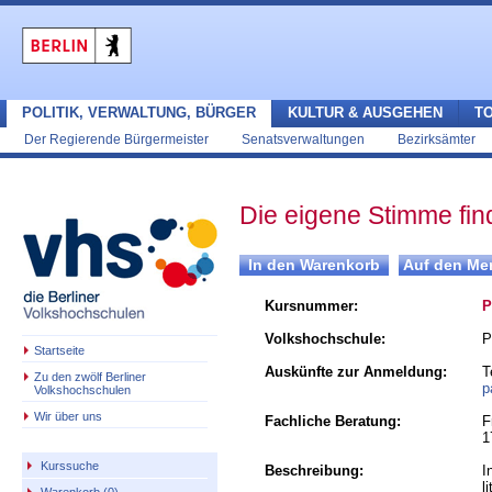
POLITIK, VERWALTUNG, BÜRGER
KULTUR & AUSGEHEN
T
Der Regierende Bürgermeister
Senatsverwaltungen
Bezirksämter
Die eigene Stimme fin
Kursnummer:
P
Volkshochschule:
P
Startseite
Auskünfte zur Anmeldung:
T
Zu den zwölf Berliner
p
Volkshochschulen
Wir über uns
Fachliche Beratung:
F
1
Kurssuche
Beschreibung:
I
l