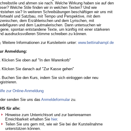
chreibstile und ahmen sie nach. Welche Wirkung haben sie auf den
eser? Welche Stile finden wir in welchen Texten? Und wie
ntstehen sie? In weiteren Schreibübungen beschäftigen wir uns mit
ortwahl und Satzbau, mit Tempo und Perspektive, mit dem
zenischen, dem Erzählerischen und dem Lyrischen, mit
edefiguren und dem Lautmalerischen. Dann untersuchen wir
igene, spontan entstandene Texte, um künftig mit einer stärkeren
nd ausdrucksvolleren Stimme schreiben zu können.
 Weitere Informationen zur Kursleiterin unter:
www.bettinahampl.de
ur Anmeldung:
.
Klicken Sie oben auf "In den Warenkorb"
.
Klicken Sie danach auf "Zur Kasse gehen"
.
Buchen Sie den Kurs, indem Sie sich einloggen oder neu
egistrieren.
ilfe zur Online-Anmeldung
der senden Sie uns das
Anmeldeformular
zu.
HS für alle:
Hinweise zum Unterrichtsort und zur barrierearmen
Erreichbarkeit erhalten Sie
hier
.
Teilen Sie uns gern mit, wie wir Sie bei der Kursteilnahme
unterstützen können.