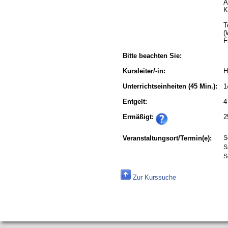
A
K
T
(
F
Bitte beachten Sie:
Kursleiter/-in:
H
Unterrichtseinheiten
(45 Min.):
1
Entgelt:
4
Ermäßigt:
2
Veranstaltungsort/Termin(e):
S
S
S
Zur Kurssuche