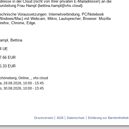
dresse in der Cloud (nicht von Ihrer privaten E-Mailadresse!) an die
ursleitung Frau Hampl (bettina.hampl@vhs.cloud).
echnische Voraussetzungen: Internetverbindung, PC/Notebook
Windows/Mac) mit Webcam, Mikro, Lautsprecher; Browser: Mozilla
irefox, Chrome, Edge.
ampl, Bettina
4 UE
7.66 EUR
5.33 EUR
chöneberg, Online, ,, vhs cloud
a, 29.08.2026, 10:00 - 15:45
o, 30.08.2026, 10:00 - 15:45
Druckversion
AGB
Datenschutz
Erklärung zur Barrierefreiheit