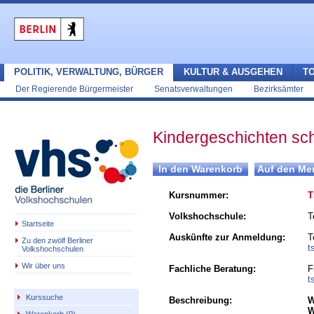
POLITIK, VERWALTUNG, BÜRGER
KULTUR & AUSGEHEN
T
Der Regierende Bürgermeister
Senatsverwaltungen
Bezirksämter
Kindergeschichten sch
Kursnummer:
T
Volkshochschule:
T
Startseite
Auskünfte zur Anmeldung:
T
Zu den zwölf Berliner
t
Volkshochschulen
Wir über uns
Fachliche Beratung:
F
t
Kurssuche
Beschreibung:
W
W