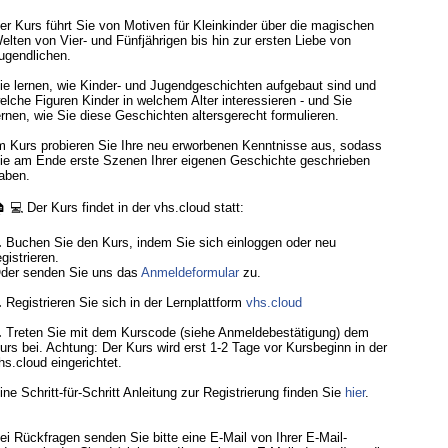
er Kurs führt Sie von Motiven für Kleinkinder über die magischen
elten von Vier- und Fünfjährigen bis hin zur ersten Liebe von
ugendlichen.
ie lernen, wie Kinder- und Jugendgeschichten aufgebaut sind und
elche Figuren Kinder in welchem Alter interessieren - und Sie
ernen, wie Sie diese Geschichten altersgerecht formulieren.
m Kurs probieren Sie Ihre neu erworbenen Kenntnisse aus, sodass
ie am Ende erste Szenen Ihrer eigenen Geschichte geschrieben
aben.
 💻 Der Kurs findet in der vhs.cloud statt:
.
Buchen Sie den Kurs, indem Sie sich einloggen oder neu
egistrieren.
der senden Sie uns das
Anmeldeformular
zu.
.
Registrieren Sie sich in der Lernplattform
vhs.cloud
.
Treten Sie mit dem Kurscode (siehe Anmeldebestätigung) dem
urs bei. Achtung: Der Kurs wird erst 1-2 Tage vor Kursbeginn in der
hs.cloud eingerichtet.
ine Schritt-für-Schritt Anleitung zur Registrierung finden Sie
hier
.
ei Rückfragen senden Sie bitte eine E-Mail von Ihrer E-Mail-