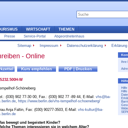
OURISMUS
WIRTSCHAFT
THEMEN
Presse
Service-Portal
Abgeordnetenhaus
Sitemap
Impressum
Datenschutzerklärung
Erklärung 
reiben - Online
Kont
Ihre
Adre
S232.500H-W
Hilf
empelhof-Schöneberg
Hilf
Hilf
Date
el.: (030) 902 77-30 00
,
Fax.: (030) 902 77 -89 44
,
E-Mail:
vhs@ba-
Erkl
s.berlin.de
,
https://www.berlin.de/vhs-tempelhof-schoeneberg/
Barri
Gesc
Wide
rau Anja Faltin, Fax: (030) 90277-3503, E-Mail:
vhs-kultur@ba-
SEPA
s.berlin.de
as bewegt und begeistert Kinder?
elche Themen interessieren sie in welchem Alter?