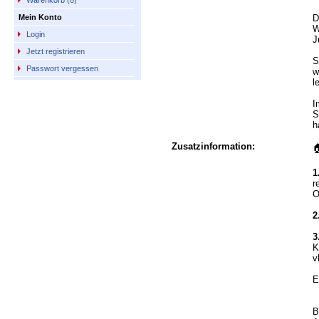
Warenkorb (0)
D
Mein Konto
W
Login
J
Jetzt registrieren
S
Passwort vergessen
w
l
I
S
h
Zusatzinformation:

1
r
O
2
3
K
v
E
B