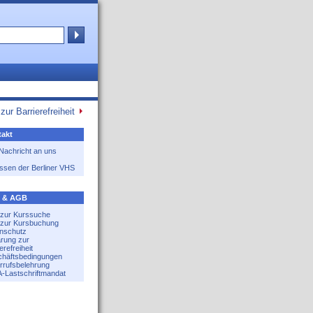
zur Barrierefreiheit
akt
 Nachricht an uns
ssen der Berliner VHS
e & AGB
e zur Kurssuche
e zur Kursbuchung
nschutz
ärung zur
erefreiheit
häftsbedingungen
rrufsbelehrung
-Lastschriftmandat